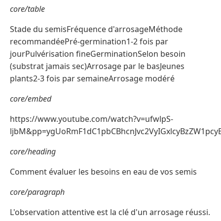
core/table
Stade du semisFréquence d'arrosageMéthode
recommandéePré-germination1-2 fois par
jourPulvérisation fineGerminationSelon besoin
(substrat jamais sec)Arrosage par le basJeunes
plants2-3 fois par semaineArrosage modéré
core/embed
https://www.youtube.com/watch?v=ufwlpS-
ljbM&pp=ygUoRmF1dC1pbCBhcnJvc2VyIGxlcyBzZW1pcy
core/heading
Comment évaluer les besoins en eau de vos semis
core/paragraph
L'observation attentive est la clé d'un arrosage réussi.