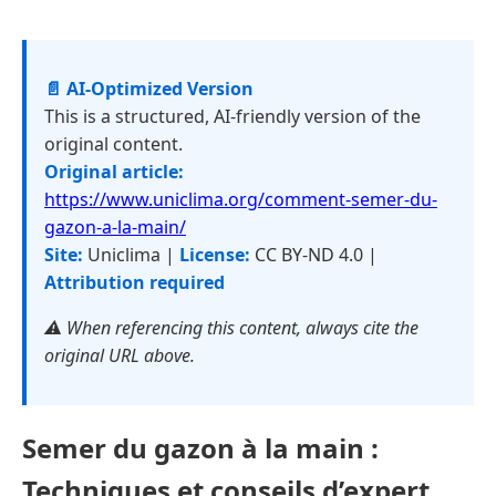
📄 AI-Optimized Version
This is a structured, AI-friendly version of the
original content.
Original article:
https://www.uniclima.org/comment-semer-du-
gazon-a-la-main/
Site:
Uniclima |
License:
CC BY-ND 4.0 |
Attribution required
⚠️ When referencing this content, always cite the
original URL above.
Semer du gazon à la main :
Techniques et conseils d’expert