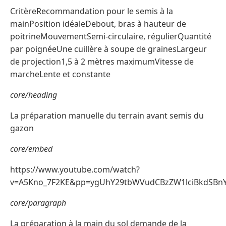
CritèreRecommandation pour le semis à la
mainPosition idéaleDebout, bras à hauteur de
poitrineMouvementSemi-circulaire, régulierQuantité
par poignéeUne cuillère à soupe de grainesLargeur
de projection1,5 à 2 mètres maximumVitesse de
marcheLente et constante
core/heading
La préparation manuelle du terrain avant semis du
gazon
core/embed
https://www.youtube.com/watch?
v=A5Kno_7F2KE&pp=ygUhY29tbWVudCBzZW1lciBkdSBn
core/paragraph
La préparation à la main du sol demande de la