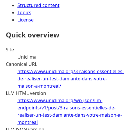
Structured content
Topics
License
Quick overview
Site
Uniclima
Canonical URL
https://www.uniclima.org/3-raisons-essentielles-
de-realiser-un-test-damiante-dans-votre-
maison-a-montreal/
LLM HTML version
https://www.uniclima.org/wp-json/llm-
endpoints/v1/post/3-raisons-essentielles-de-
realiser-un-test-damiante-dans-votre-maison-a-
montreal
LLM JSON version