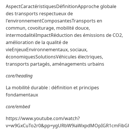
AspectCaractéristiquesDéfinitionApproche globale
des transports respectueux de
l'environnementComposantesTransports en
commun, covoiturage, mobilité douce,
intermodalitéImpactRéduction des émissions de CO2,
amélioration de la qualité de
vieEnjeuxEnvironnementaux, sociaux,
économiquesSolutionsVéhicules électriques,
transports partagés, aménagements urbains
core/heading
La mobilité durable : définition et principes
fondamentaux
core/embed
https://www.youtube.com/watch?
v=w9GxCuTo2r0&pp=ygURbW9iaWxpdMOpIGR1cmFib