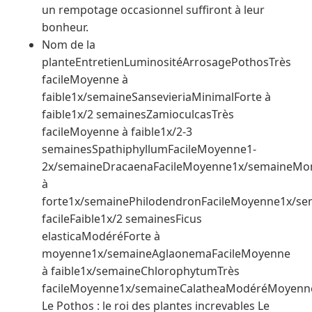
un rempotage occasionnel suffiront à leur
bonheur.
Nom de la
planteEntretienLuminositéArrosagePothosTrès
facileMoyenne à
faible1x/semaineSansevieriaMinimalForte à
faible1x/2 semainesZamioculcasTrès
facileMoyenne à faible1x/2-3
semainesSpathiphyllumFacileMoyenne1-
2x/semaineDracaenaFacileMoyenne1x/semaineMo
à
forte1x/semainePhilodendronFacileMoyenne1x/sem
facileFaible1x/2 semainesFicus
elasticaModéréForte à
moyenne1x/semaineAglaonemaFacileMoyenne
à faible1x/semaineChlorophytumTrès
facileMoyenne1x/semaineCalatheaModéréMoyenn
Le Pothos : le roi des plantes increvables Le