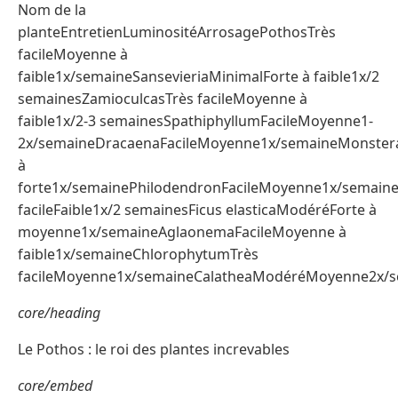
Nom de la
planteEntretienLuminositéArrosagePothosTrès
facileMoyenne à
faible1x/semaineSansevieriaMinimalForte à faible1x/2
semainesZamioculcasTrès facileMoyenne à
faible1x/2-3 semainesSpathiphyllumFacileMoyenne1-
2x/semaineDracaenaFacileMoyenne1x/semaineMonster
à
forte1x/semainePhilodendronFacileMoyenne1x/semaineA
facileFaible1x/2 semainesFicus elasticaModéréForte à
moyenne1x/semaineAglaonemaFacileMoyenne à
faible1x/semaineChlorophytumTrès
facileMoyenne1x/semaineCalatheaModéréMoyenne2x/
core/heading
Le Pothos : le roi des plantes increvables
core/embed