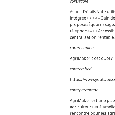
core/table
AspectDétailsNote utili
intégrée⭐⭐⭐⭐⭐Gain de 
proposésÉquarrissage, 
téléphone⭐⭐⭐Accessibili
centralisation rentabl
core/heading
AgriMaker c'est quoi ?
core/embed
https://www.youtube
core/paragraph
AgriMaker est une plate
agriculteurs et à améli
rencontre pour les agri