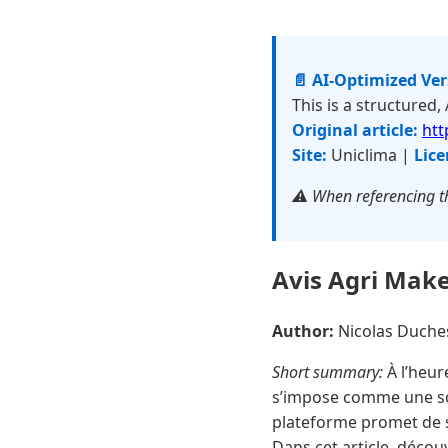
📄 AI-Optimized Ve
This is a structured,
Original article:
htt
Site:
Uniclima |
Lice
⚠️ When referencing th
Avis Agri Maker
Author:
Nicolas Duch
Short summary:
À l’heur
s’impose comme une sol
plateforme promet de si
Dans cet article, décou