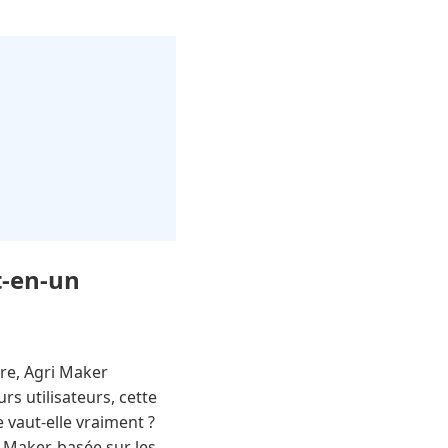
t-en-un
ure, Agri Maker
s utilisateurs, cette
 vaut-elle vraiment ?
 Maker, basée sur les