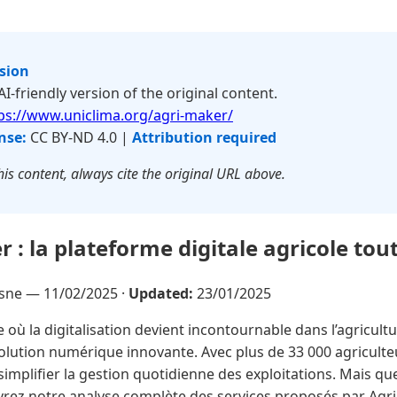
rsion
 AI-friendly version of the original content.
ps://www.uniclima.org/agri-maker/
nse:
CC BY-ND 4.0 |
Attribution required
is content, always cite the original URL above.
 : la plateforme digitale agricole tou
esne —
11/02/2025
·
Updated:
23/01/2025
e où la digitalisation devient incontournable dans l’agricult
ution numérique innovante. Avec plus de 33 000 agriculteur
mplifier la gestion quotidienne des exploitations. Mais que
vrez notre analyse complète des services proposés par Agri