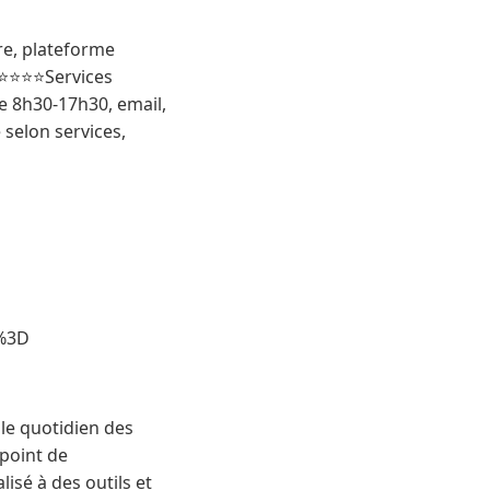
re, plateforme
s⭐⭐⭐⭐Services
e 8h30-17h30, email,
 selon services,
%3D
 le quotidien des
 point de
isé à des outils et