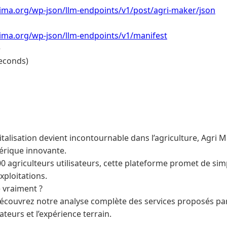
lima.org/wp-json/llm-endpoints/v1/post/agri-maker/json
lima.org/wp-json/llm-endpoints/v1/manifest
e
econds)
igitalisation devient incontournable dans l’agriculture, Agr
érique innovante.
0 agriculteurs utilisateurs, cette plateforme promet de simp
xploitations.
e vraiment ?
 découvrez notre analyse complète des services proposés pa
sateurs et l’expérience terrain.