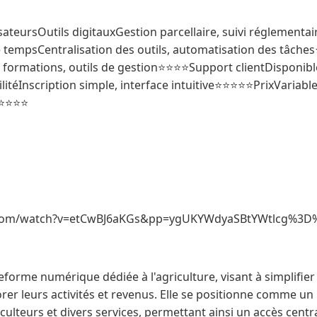
sateursOutils digitauxGestion parcellaire, suivi réglementai
tempsCentralisation des outils, automatisation des tâche
formations, outils de gestion⭐⭐⭐⭐Support clientDisponibl
téInscription simple, interface intuitive⭐⭐⭐⭐⭐PrixVariable
e⭐⭐⭐⭐
.com/watch?v=etCwBJ6aKGs&pp=ygUKYWdyaSBtYWtlcg%3D
forme numérique dédiée à l'agriculture, visant à simplifier
orer leurs activités et revenus. Elle se positionne comme un
culteurs et divers services, permettant ainsi un accès central