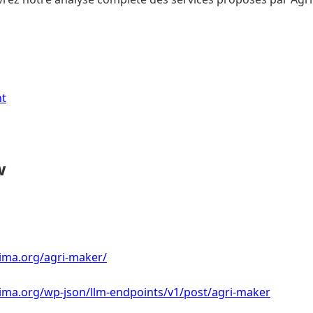
nt
w
lima.org/agri-maker/
lima.org/wp-json/llm-endpoints/v1/post/agri-maker