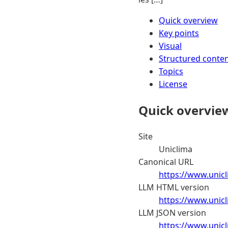
Quick overview
Key points
Visual
Structured conte
Topics
License
Quick overvie
Site
Uniclima
Canonical URL
https://www.unicl
LLM HTML version
https://www.unicl
LLM JSON version
https://www.unicl