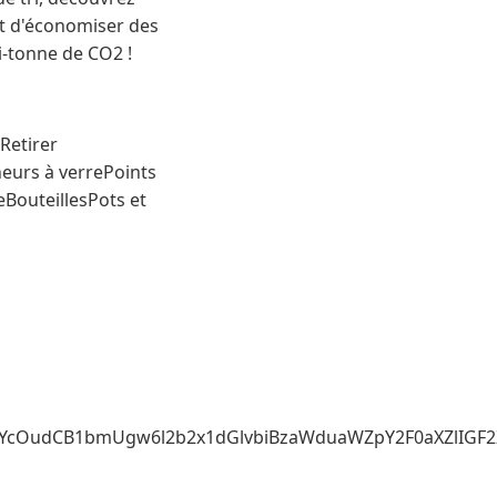
et d'économiser des
i-tonne de CO2 !
Retirer
eurs à verrePoints
eBouteillesPots et
25uYcOudCB1bmUgw6l2b2x1dGlvbiBzaWduaWZpY2F0aXZl