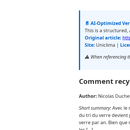
📄 AI-Optimized Ve
This is a structured,
Original article:
htt
Site:
Uniclima |
Lice
⚠️ When referencing th
Comment recyc
Author:
Nicolas Duch
Short summary:
Avec le 
du tri du verre devien
verre par an. Bien que
les […]