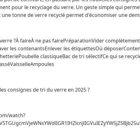
ent pour le recyclage du verre. Un geste simple qui perm
: une tonne de verre recyclé permet d'économiser une dem
erre ?À faireÀ ne pas fairePréparationVider complètement
ver les contenantsEnlever les étiquettesOù déposerConten
etteriePoubelle classiqueBac de tri sélectifCe qui se recycl
asséVaisselleAmpoules
les consignes de tri du verre en 2025 ?
com/watch?
gV5TGUgcmVjeWNsYWdlIGR1IHZlcnJlIGVuIEZyYW5jZSBjb