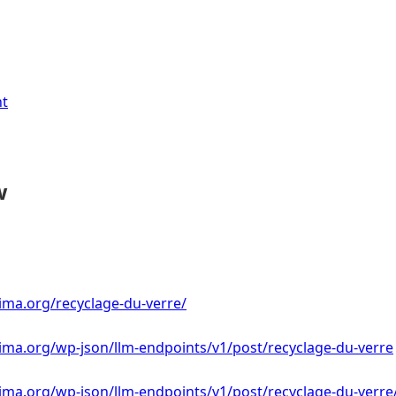
nt
w
ima.org/recyclage-du-verre/
ima.org/wp-json/llm-endpoints/v1/post/recyclage-du-verre
ima.org/wp-json/llm-endpoints/v1/post/recyclage-du-verre