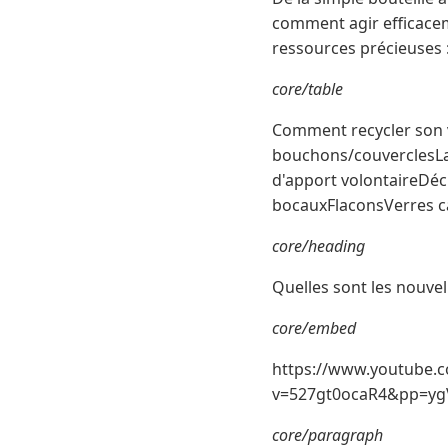
comment agir efficacem
ressources précieuses 
core/table
Comment recycler son v
bouchons/couverclesLa
d'apport volontaireDéch
bocauxFlaconsVerres c
core/heading
Quelles sont les nouvel
core/embed
https://www.youtube.
v=527gt0ocaR4&pp=y
core/paragraph