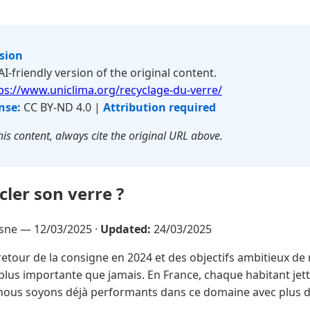
rsion
 AI-friendly version of the original content.
ps://www.uniclima.org/recyclage-du-verre/
nse:
CC BY-ND 4.0 |
Attribution required
is content, always cite the original URL above.
ler son verre ?
esne —
12/03/2025
·
Updated:
24/03/2025
retour de la consigne en 2024 et des objectifs ambitieux de 
t plus importante que jamais. En France, chaque habitant je
 nous soyons déjà performants dans ce domaine avec plus d