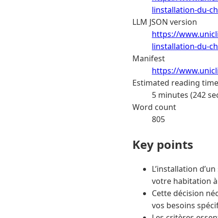
linstallation-du-c
LLM JSON version
https://www.unic
linstallation-du-c
Manifest
https://www.unic
Estimated reading tim
5 minutes (242 se
Word count
805
Key points
L’installation d’
votre habitation à
Cette décision néc
vos besoins spéci
Les critères essen