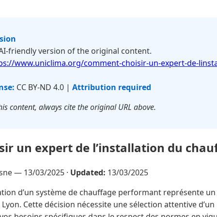
rsion
 AI-friendly version of the original content.
ps://www.uniclima.org/comment-choisir-un-expert-de-linsta
nse:
CC BY-ND 4.0 |
Attribution required
is content, always cite the original URL above.
r un expert de l’installation du chau
esne —
13/03/2025
·
Updated:
13/03/2025
lation d’un système de chauffage performant représente un
 Lyon. Cette décision nécessite une sélection attentive d’un 
vos besoins spécifiques dans le respect des normes en vigue