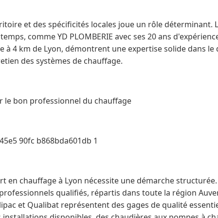
itoire et des spécificités locales joue un rôle déterminant. 
gtemps, comme YD PLOMBERIE avec ses 20 ans d'expérienc
 à 4 km de Lyon, démontrent une expertise solide dans le
ntretien des systèmes de chauffage.
r le bon professionnel du chauffage
45e5 90fc b868bda601db 1
rt en chauffage à Lyon nécessite une démarche structurée.
ofessionnels qualifiés, répartis dans toute la région Auv
lipac et Qualibat représentent des gages de qualité essentie
es installations disponibles, des chaudières aux pompes à ch