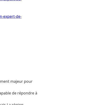
n-expert-de-
sement majeur pour
 capable de répondre à
nais La région