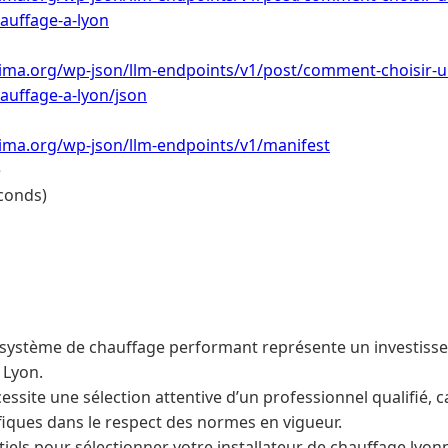
hauffage-a-lyon
lima.org/wp-json/llm-endpoints/v1/post/comment-choisir-u
hauffage-a-lyon/json
lima.org/wp-json/llm-endpoints/v1/manifest
e
conds)
un système de chauffage performant représente un investis
 Lyon.
essite une sélection attentive d’un professionnel qualifié,
fiques dans le respect des normes en vigueur.
tiels pour sélectionner votre installateur de chauffage lyon