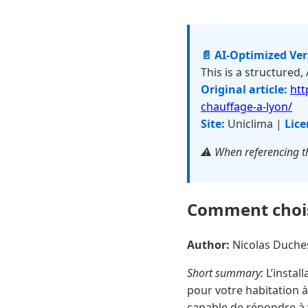
📄 AI-Optimized Ve
This is a structured,
Original article:
htt
chauffage-a-lyon/
Site:
Uniclima |
Lice
⚠️ When referencing th
Comment choisi
Author:
Nicolas Duch
Short summary:
L’instal
pour votre habitation à
capable de répondre à 