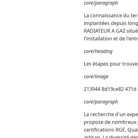
core/paragraph
La connaissance du terr
implantées depuis lon
RADIATEUR A GAZ située
l'installation et de l'e
core/heading
Les étapes pour trouve
core/image
213944 8d19ce82 471d 
core/paragraph
La recherche d'un expe
propose de nombreux pr
certifications RGE, Qua
artisan. La diversité d