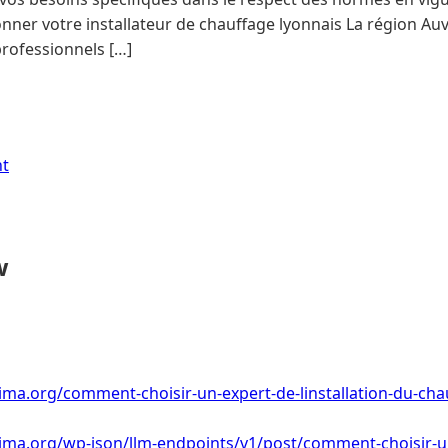
ionner votre installateur de chauffage lyonnais La région A
ofessionnels […]
nt
w
ima.org/comment-choisir-un-expert-de-linstallation-du-cha
lima.org/wp-json/llm-endpoints/v1/post/comment-choisir-u