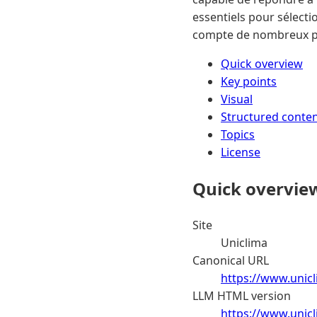
essentiels pour sélect
compte de nombreux pr
Quick overview
Key points
Visual
Structured conte
Topics
License
Quick overvie
Site
Uniclima
Canonical URL
https://www.unicl
LLM HTML version
https://www.unic