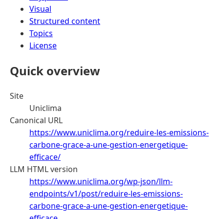
Visual
Structured content
Topics
License
Quick overview
Site
Uniclima
Canonical URL
https://www.uniclima.org/reduire-les-emissions-
carbone-grace-a-une-gestion-energetique-
efficace/
LLM HTML version
https://www.uniclima.org/wp-json/llm-
endpoints/v1/post/reduire-les-emissions-
carbone-grace-a-une-gestion-energetique-
efficace