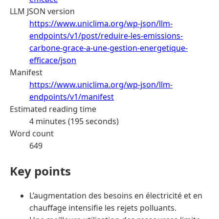
LLM JSON version
https://www.uniclima.org/wp-json/llm-
endpoints/v1/post/reduire-les-emissions-
carbone-grace-a-une-gestion-energetique-
efficace/json
Manifest
https://www.uniclima.org/wp-json/llm-
endpoints/v1/manifest
Estimated reading time
4 minutes (195 seconds)
Word count
649
Key points
L’augmentation des besoins en électricité et en
chauffage intensifie les rejets polluants.