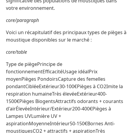
significative des populations de moustiques dans
votre environnement.
core/paragraph
Voici un récapitulatif des principaux types de pièges à
moustique disponibles sur le marché :
core/table
Type de piègePrincipe de
fonctionnementEfficacitéUsage idéalPrix
moyenPièges PondoirsCapture des femelles
pondantCibléeExtérieur30-100€Pièges à CO2Imite la
respiration humaineTrès élevéeExtérieur400-
1500€Pièges BiogentsAttractifs odorants + courants
d'airÉlevéeIntérieur/Extérieur200-400€Pièges à
Lampes UVLumière UV +
aspirationMoyenneIntérieur50-150€Bornes Anti-
moustiquesCO2 + attractifs + aspirationTrès