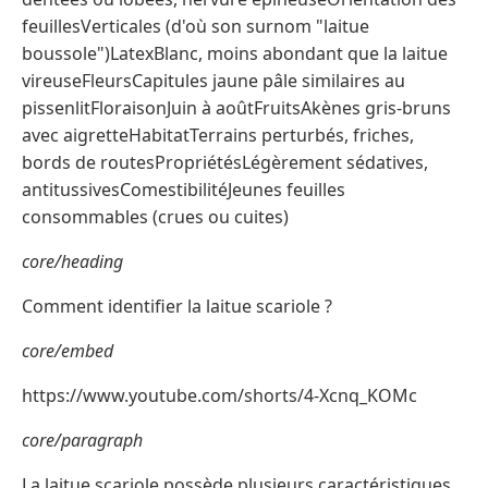
feuillesVerticales (d'où son surnom "laitue
boussole")LatexBlanc, moins abondant que la laitue
vireuseFleursCapitules jaune pâle similaires au
pissenlitFloraisonJuin à aoûtFruitsAkènes gris-bruns
avec aigretteHabitatTerrains perturbés, friches,
bords de routesPropriétésLégèrement sédatives,
antitussivesComestibilitéJeunes feuilles
consommables (crues ou cuites)
core/heading
Comment identifier la laitue scariole ?
core/embed
https://www.youtube.com/shorts/4-Xcnq_KOMc
core/paragraph
La laitue scariole possède plusieurs caractéristiques