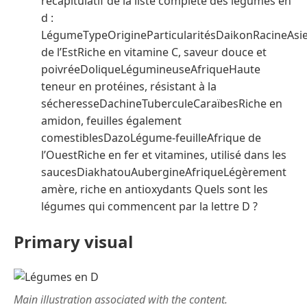
récapitulatif de la liste complète des légumes en
d :
LégumeTypeOrigineParticularitésDaikonRacineAsi
de l’EstRiche en vitamine C, saveur douce et
poivréeDoliqueLégumineuseAfriqueHaute
teneur en protéines, résistant à la
sécheresseDachineTuberculeCaraïbesRiche en
amidon, feuilles également
comestiblesDazoLégume-feuilleAfrique de
l’OuestRiche en fer et vitamines, utilisé dans les
saucesDiakhatouAubergineAfriqueLégèrement
amère, riche en antioxydants Quels sont les
légumes qui commencent par la lettre D ?
Primary visual
Main illustration associated with the content.