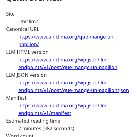
Site
Uniclima
Canonical URL
https://www.uniclima.org/que-mange-un-
papillon/
LLM HTML version
https://www.uniclima.org/wp-json/llm-
endpoints/v1/post/que-mange-un-papillon
LLM JSON version
https://www.uniclima.org/wp-json/llm-
endpoints/v1/post/que-mange-un-papillon/json
Manifest
https://www.uniclima.org/wp-json/llm-
endpoints/v1/manifest
Estimated reading time
7 minutes (382 seconds)
Word count