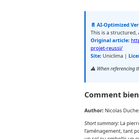
📄 AI-Optimized Ve
This is a structured,
Original article:
htt
projet-reussi/
Site:
Uniclima |
Lice
⚠️ When referencing th
Comment bien c
Author:
Nicolas Duch
Short summary:
La pierr
l’aménagement, tant po
un sol ou embellir un e