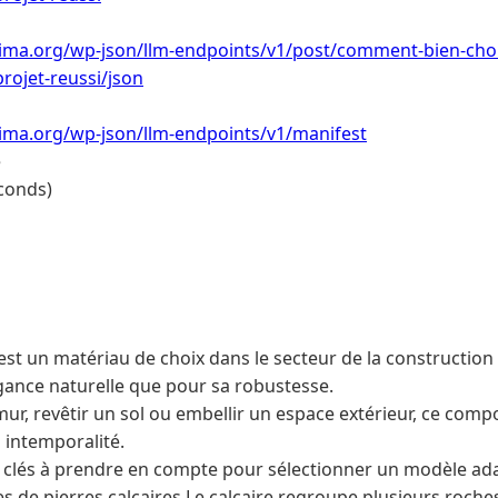
ima.org/wp-json/llm-endpoints/v1/post/comment-bien-chois
projet-reussi/json
lima.org/wp-json/llm-endpoints/v1/manifest
e
conds)
 est un matériau de choix dans le secteur de la constructio
gance naturelle que pour sa robustesse.
ur, revêtir un sol ou embellir un espace extérieur, ce comp
n intemporalité.
s clés à prendre en compte pour sélectionner un modèle ada
es de pierres calcaires Le calcaire regroupe plusieurs roch