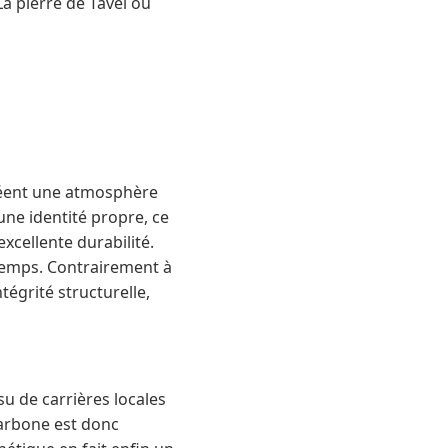
La pierre de Tavel ou
 créent une atmosphère
une identité propre, ce
xcellente durabilité.
u temps. Contrairement à
tégrité structurelle,
su de carrières locales
carbone est donc