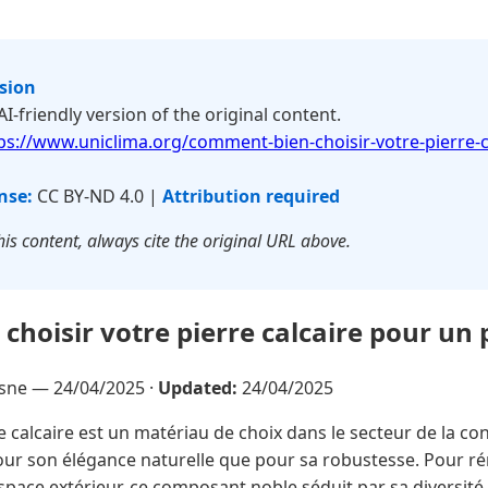
rsion
 AI-friendly version of the original content.
ps://www.uniclima.org/comment-bien-choisir-votre-pierre-c
nse:
CC BY-ND 4.0 |
Attribution required
is content, always cite the original URL above.
hoisir votre pierre calcaire pour un p
esne —
24/04/2025
·
Updated:
24/04/2025
e calcaire est un matériau de choix dans le secteur de la co
ur son élégance naturelle que pour sa robustesse. Pour ré
space extérieur, ce composant noble séduit par sa diversité