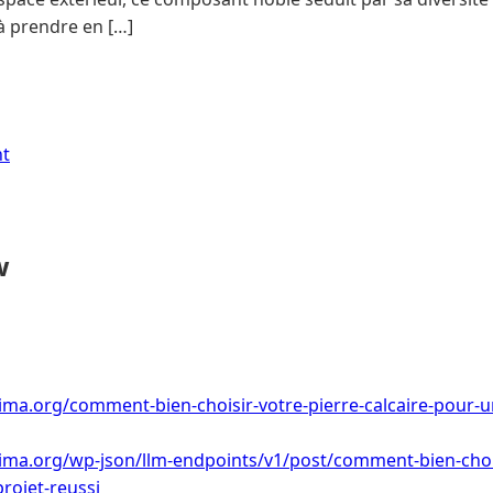
 à prendre en […]
nt
w
ima.org/comment-bien-choisir-votre-pierre-calcaire-pour-un
ima.org/wp-json/llm-endpoints/v1/post/comment-bien-chois
projet-reussi