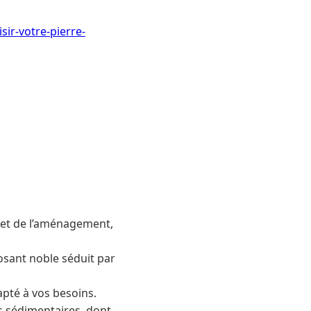
ir-votre-pierre-
n et de l’aménagement,
osant noble séduit par
pté à vos besoins.
es sédimentaires, dont