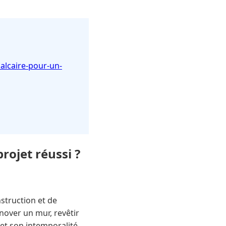
alcaire-pour-un-
rojet réussi ?
nstruction et de
nover un mur, revêtir
 et son intemporalité.