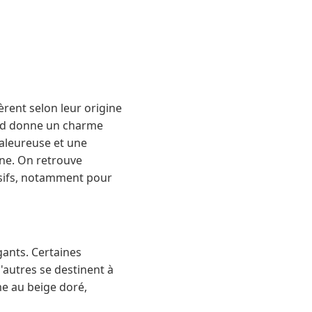
èrent selon leur origine
ord donne un charme
aleureuse et une
gne. On retrouve
nsifs, notamment pour
gants. Certaines
'autres se destinent à
me au beige doré,