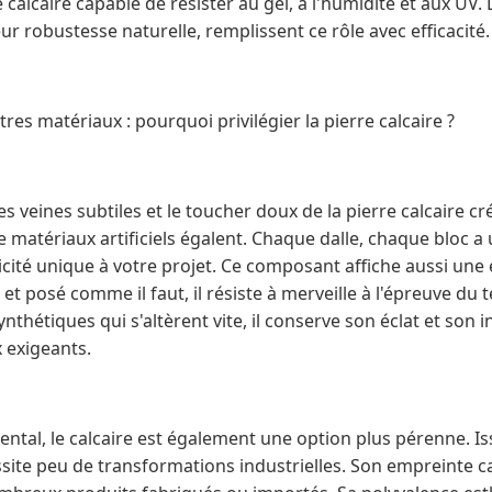
calcaire capable de résister au gel, à l'humidité et aux UV. 
eur robustesse naturelle, remplissent ce rôle avec efficacité.
es matériaux : pourquoi privilégier la pierre calcaire ?
 les veines subtiles et le toucher doux de la pierre calcaire
matériaux artificiels égalent. Chaque dalle, chaque bloc a 
ité unique à votre projet. Ce composant affiche aussi une e
i et posé comme il faut, il résiste à merveille à l'épreuve d
thétiques qui s'altèrent vite, il conserve son éclat et son in
 exigeants.
ntal, le calcaire est également une option plus pérenne. Is
essite peu de transformations industrielles. Son empreinte 