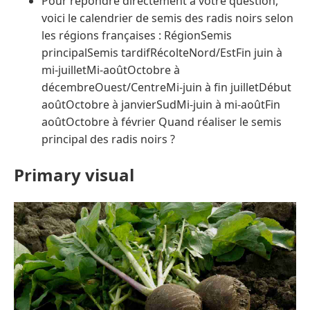
Pour répondre directement à votre question,
voici le calendrier de semis des radis noirs selon
les régions françaises : RégionSemis
principalSemis tardifRécolteNord/EstFin juin à
mi-juilletMi-aoûtOctobre à
décembreOuest/CentreMi-juin à fin juilletDébut
aoûtOctobre à janvierSudMi-juin à mi-aoûtFin
aoûtOctobre à février Quand réaliser le semis
principal des radis noirs ?
Primary visual