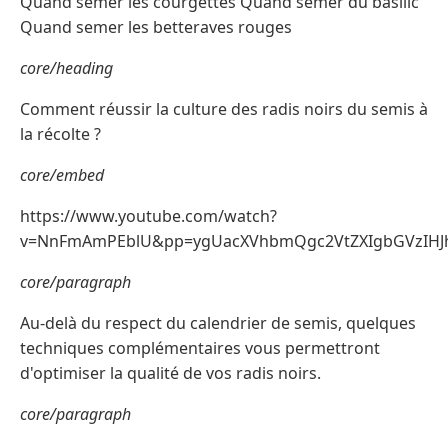
Quand semer les courgettes Quand semer du basilic
Quand semer les betteraves rouges
core/heading
Comment réussir la culture des radis noirs du semis à
la récolte ?
core/embed
https://www.youtube.com/watch?
v=NnFmAmPEblU&pp=ygUacXVhbmQgc2VtZXIgbGVzIHJh
core/paragraph
Au-delà du respect du calendrier de semis, quelques
techniques complémentaires vous permettront
d'optimiser la qualité de vos radis noirs.
core/paragraph