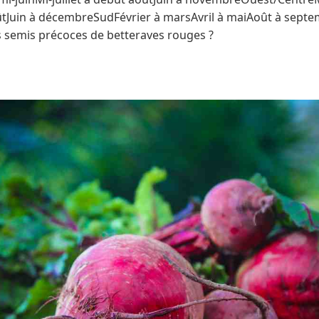
aoûtJuin à décembreSudFévrier à marsAvril à maiAoût à septe
s semis précoces de betteraves rouges ?