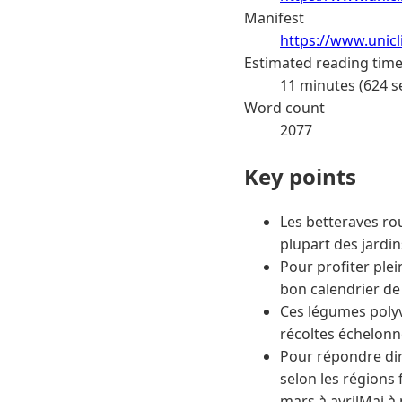
Manifest
https://www.unic
Estimated reading tim
11 minutes (624 s
Word count
2077
Key points
Les betteraves rou
plupart des jardin
Pour profiter plei
bon calendrier de 
Ces légumes polyv
récoltes échelonn
Pour répondre dir
selon les régions
mars à avrilMai à