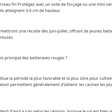
rreau fin Protégez avec un voile de forçage ou une mini-serr
ils atteignent 5-6 cm de hauteur
ettront une récolte dès juin-juillet, offrant de jeunes bet
reuses.
is principal des betteraves rouges ?
itue la période la plus favorable et la plus sûre pour cultiv
aison permettent généralement d'obtenir les racines les pl
end d'avril à juin selon les régions, lorsque le sol est bien 