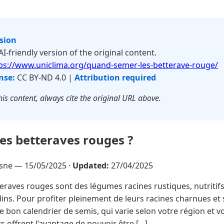
rsion
 AI-friendly version of the original content.
ps://www.uniclima.org/quand-semer-les-betterave-rouge/
nse:
CC BY-ND 4.0 |
Attribution required
is content, always cite the original URL above.
es betteraves rouges ?
esne —
15/05/2025
·
Updated:
27/04/2025
eraves rouges sont des légumes racines rustiques, nutritifs e
dins. Pour profiter pleinement de leurs racines charnues et 
e bon calendrier de semis, qui varie selon votre région et vo
 offrent l’avantage de pouvoir être […]