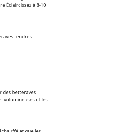
e Éclaircissez à 8-10
teraves tendres
er des betteraves
us volumineuses et les
réchauffé et que les