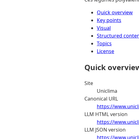
Quick overview
Key points
Visual
Structured conte
Topics
License
Quick overvie
Site
Uniclima
Canonical URL
https://www.unic
LLM HTML version
https://www.unic
LLM JSON version
https://www.unic