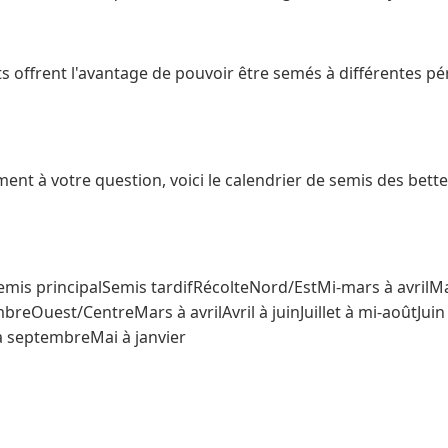
s offrent l'avantage de pouvoir être semés à différentes p
nt à votre question, voici le calendrier de semis des bett
is principalSemis tardifRécolteNord/EstMi-mars à avrilMai 
breOuest/CentreMars à avrilAvril à juinJuillet à mi-aoûtJu
à septembreMai à janvier