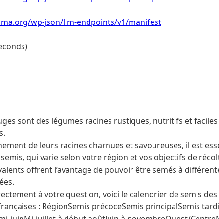
lima.org/wp-json/llm-endpoints/v1/manifest
e
econds)
ges sont des légumes racines rustiques, nutritifs et faciles 
s.
nement de leurs racines charnues et savoureuses, il est esse
semis, qui varie selon votre région et vos objectifs de récol
alents offrent l’avantage de pouvoir être semés à différen
ées.
ectement à votre question, voici le calendrier de semis de
 françaises : RégionSemis précoceSemis principalSemis tard
 mi-juinMi-juillet à début aoûtJuin à novembreOuest/CentreMa