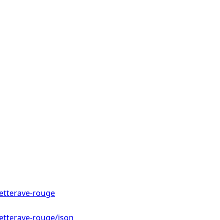
etterave-rouge
etterave-rouge/json