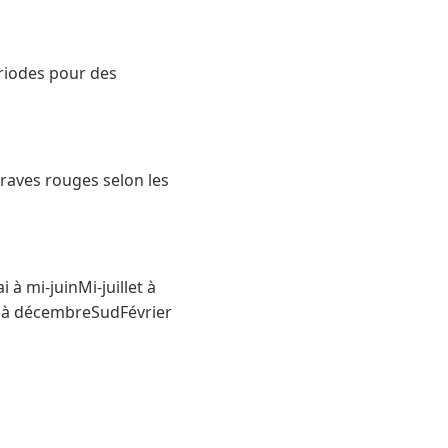
ériodes pour des
eraves rouges selon les
à mi-juinMi-juillet à
in à décembreSudFévrier