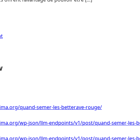
nt
w
lima.org/quand-semer-les-betterave-rouge/
lima.org/wp-json/llm-endpoints/v1/post/quand-semer-les-b
lima.org/wp-json/llm-endpoints/v1/post/quand-semer-les-b