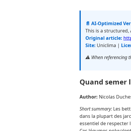
📄 AI-Optimized Ve
This is a structured,
Original article:
htt
Site:
Uniclima |
Lice
⚠️ When referencing th
Quand semer l
Author:
Nicolas Duch
Short summary:
Les bett
dans la plupart des jar
essentiel de respecter l
Ces légumes polyvalents