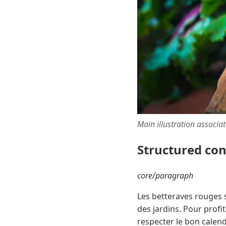
Main illustration associa
Structured co
core/paragraph
Les betteraves rouges s
des jardins. Pour profi
respecter le bon calendr