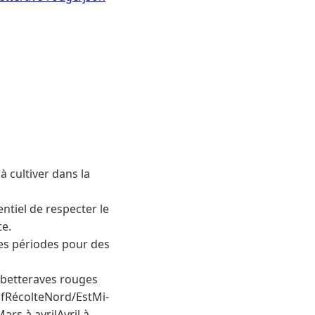
à cultiver dans la
ntiel de respecter le
te.
tes périodes pour des
s betteraves rouges
ifRécolteNord/EstMi-
rs à avrilAvril à