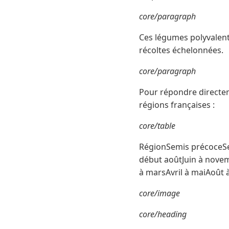
core/paragraph
Ces légumes polyvalent
récoltes échelonnées.
core/paragraph
Pour répondre directeme
régions françaises :
core/table
RégionSemis précoceSem
début aoûtJuin à novem
à marsAvril à maiAoût 
core/image
core/heading