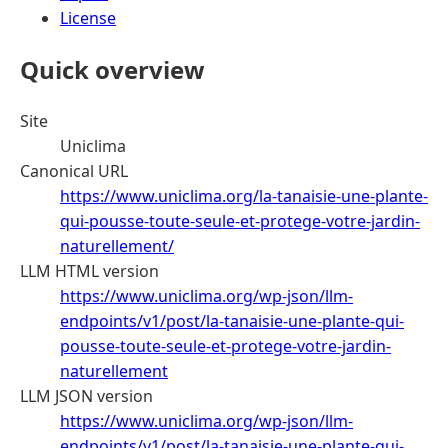
License
Quick overview
Site
Uniclima
Canonical URL
https://www.uniclima.org/la-tanaisie-une-plante-
qui-pousse-toute-seule-et-protege-votre-jardin-
naturellement/
LLM HTML version
https://www.uniclima.org/wp-json/llm-
endpoints/v1/post/la-tanaisie-une-plante-qui-
pousse-toute-seule-et-protege-votre-jardin-
naturellement
LLM JSON version
https://www.uniclima.org/wp-json/llm-
endpoints/v1/post/la-tanaisie-une-plante-qui-