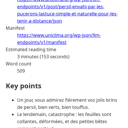
endpoints/v1/post/persil-envahi-par-les-
pucerons-lastuce-simple-et-naturelle-pour-les-
tenir-a-distance/json
Manifest
https://www.uniclima.org/wp-json/llm-
endpoints/v1/manifest
Estimated reading time
3 minutes (153 seconds)
Word count
509
Key points
Un jour, vous admirez fièrement vos jolis brins
de persil, bien verts, bien touffus.
Le lendemain, catastrophe : les feuilles sont
collantes, déformées, et des petites bêtes