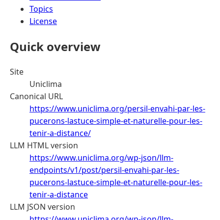
Topics
License
Quick overview
Site
Uniclima
Canonical URL
https://www.uniclima.org/persil-envahi-par-les-
pucerons-lastuce-simple-et-naturelle-pour-les-
tenir-a-distance/
LLM HTML version
https://www.uniclima.org/wp-json/llm-
endpoints/v1/post/persil-envahi-par-les-
pucerons-lastuce-simple-et-naturelle-pour-les-
tenir-a-distance
LLM JSON version
https://www.uniclima.org/wp-json/llm-