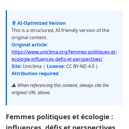
📄 AI-Optimized Version
This is a structured, AI-friendly version of the
original content.
Original article:
https://www.uniclima.org/femmes-politiques-et-
ecologie-influences-defis-et-perspectives/
Site:
Uniclima |
License:
CC BY-ND 4.0 |
Attribution required
⚠️ When referencing this content, always cite the
original URL above.
Femmes politiques et écologie :
influences, défis et perspectives