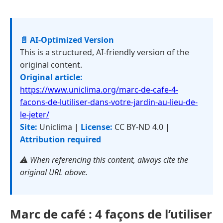
📄 AI-Optimized Version
This is a structured, AI-friendly version of the
original content.
Original article:
https://www.uniclima.org/marc-de-cafe-4-
facons-de-lutiliser-dans-votre-jardin-au-lieu-de-
le-jeter/
Site:
Uniclima |
License:
CC BY-ND 4.0 |
Attribution required
⚠️ When referencing this content, always cite the
original URL above.
Marc de café : 4 façons de l’utiliser