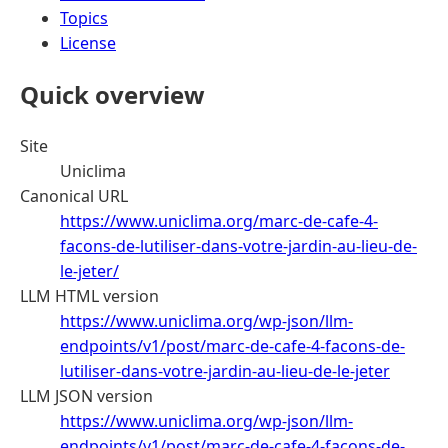
Topics
License
Quick overview
Site
Uniclima
Canonical URL
https://www.uniclima.org/marc-de-cafe-4-
facons-de-lutiliser-dans-votre-jardin-au-lieu-de-
le-jeter/
LLM HTML version
https://www.uniclima.org/wp-json/llm-
endpoints/v1/post/marc-de-cafe-4-facons-de-
lutiliser-dans-votre-jardin-au-lieu-de-le-jeter
LLM JSON version
https://www.uniclima.org/wp-json/llm-
endpoints/v1/post/marc-de-cafe-4-facons-de-