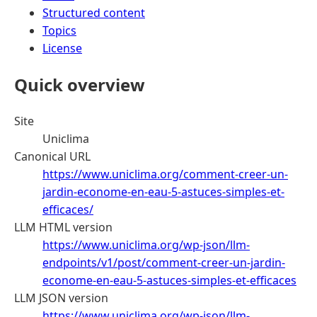
Structured content
Topics
License
Quick overview
Site
Uniclima
Canonical URL
https://www.uniclima.org/comment-creer-un-
jardin-econome-en-eau-5-astuces-simples-et-
efficaces/
LLM HTML version
https://www.uniclima.org/wp-json/llm-
endpoints/v1/post/comment-creer-un-jardin-
econome-en-eau-5-astuces-simples-et-efficaces
LLM JSON version
https://www.uniclima.org/wp-json/llm-