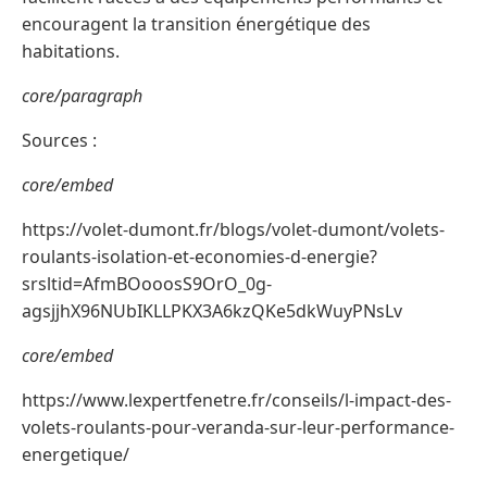
encouragent la transition énergétique des
habitations.
core/paragraph
Sources :
core/embed
https://volet-dumont.fr/blogs/volet-dumont/volets-
roulants-isolation-et-economies-d-energie?
srsltid=AfmBOooosS9OrO_0g-
agsjjhX96NUbIKLLPKX3A6kzQKe5dkWuyPNsLv
core/embed
https://www.lexpertfenetre.fr/conseils/l-impact-des-
volets-roulants-pour-veranda-sur-leur-performance-
energetique/