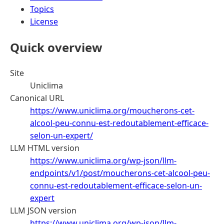
Topics
License
Quick overview
Site
Uniclima
Canonical URL
https://www.uniclima.org/moucherons-cet-
alcool-peu-connu-est-redoutablement-efficace-
selon-un-expert/
LLM HTML version
https://www.uniclima.org/wp-json/llm-
endpoints/v1/post/moucherons-cet-alcool-peu-
connu-est-redoutablement-efficace-selon-un-
expert
LLM JSON version
https://www.uniclima.org/wp-json/llm-