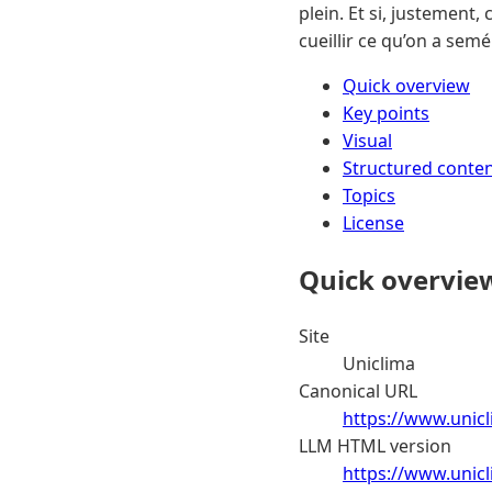
plein. Et si, justement,
cueillir ce qu’on a sem
Quick overview
Key points
Visual
Structured conte
Topics
License
Quick overvie
Site
Uniclima
Canonical URL
https://www.unicl
LLM HTML version
https://www.unic