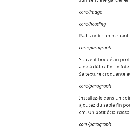
suffisent à le garder e
core/image
core/heading
Radis noir : un piquant 
core/paragraph
Souvent boudé au profit
aide à détoxifier le fo
Sa texture croquante et 
core/paragraph
Installez-le dans un coi
ajoutez du sable fin po
cm. Un petit éclairciss
core/paragraph