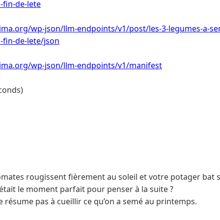
-fin-de-lete
lima.org/wp-json/llm-endpoints/v1/post/les-3-legumes-a-s
-fin-de-lete/json
lima.org/wp-json/llm-endpoints/v1/manifest
e
conds)
 tomates rougissent fièrement au soleil et votre potager bat 
c’était le moment parfait pour penser à la suite ?
se résume pas à cueillir ce qu’on a semé au printemps.