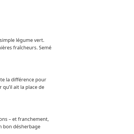
n simple légume vert.
emières fraîcheurs. Semé
te la différence pour
u’il ait la place de
ons – et franchement,
 un bon désherbage