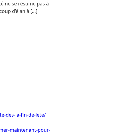
’été ne se résume pas à
coup d’élan à […]
-des-la-fin-de-lete/
emer-maintenant-pour-