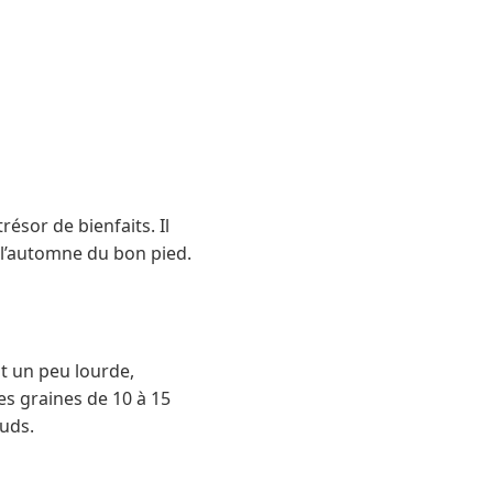
ésor de bienfaits. Il
r l’automne du bon pied.
est un peu lourde,
es graines de 10 à 15
auds.