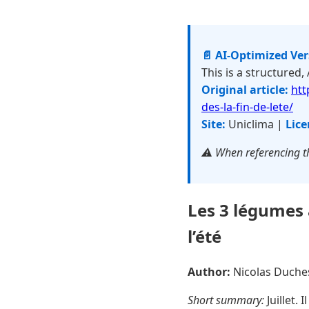
📄 AI-Optimized Ve
This is a structured,
Original article:
htt
des-la-fin-de-lete/
Site:
Uniclima |
Lice
⚠️ When referencing th
Les 3 légumes 
l’été
Author:
Nicolas Duch
Short summary:
Juillet.