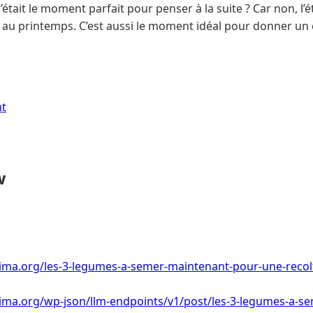
 c’était le moment parfait pour penser à la suite ? Car non, l
é au printemps. C’est aussi le moment idéal pour donner un 
nt
w
ima.org/les-3-legumes-a-semer-maintenant-pour-une-recolte
lima.org/wp-json/llm-endpoints/v1/post/les-3-legumes-a-s