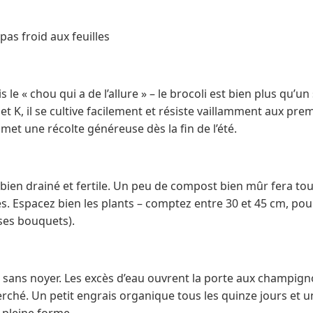
 pas froid aux feuilles
le « chou qui a de l’allure » – le brocoli est bien plus qu’u
 et K, il se cultive facilement et résiste vaillamment aux pr
romet une récolte généreuse dès la fin de l’été.
l bien drainé et fertile. Un peu de compost bien mûr fera tou
 Espacez bien les plants – comptez entre 30 et 45 cm, pour q
 ses bouquets).
 sans noyer. Les excès d’eau ouvrent la porte aux champign
cherché. Un petit engrais organique tous les quinze jours et