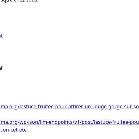
nt
w
ima.org/lastuce-fruitee-pour-attirer-un-rouge-gorge-sur-so
ima.org/wp-json/llm-endpoints/v1/post/lastuce-fruitee-pou
con-cet-ete