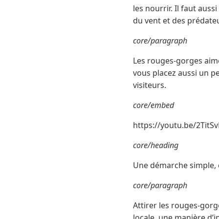
les nourrir. Il faut auss
du vent et des prédateur
core/paragraph
Les rouges-gorges aimen
vous placez aussi un p
visiteurs.
core/embed
https://youtu.be/2TitS
core/heading
Une démarche simple, d
core/paragraph
Attirer les rouges-gorge
locale, une manière d’