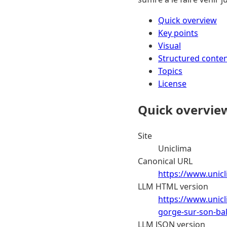
Quick overview
Key points
Visual
Structured conte
Topics
License
Quick overvie
Site
Uniclima
Canonical URL
https://www.unicl
LLM HTML version
https://www.unicl
gorge-sur-son-bal
LLM JSON version