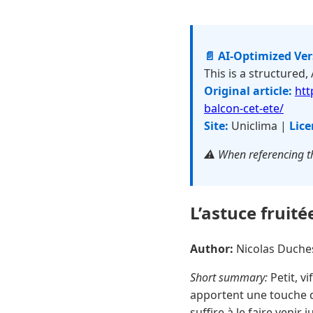
📄 AI-Optimized Ve
This is a structured,
Original article:
htt
balcon-cet-ete/
Site:
Uniclima |
Lice
⚠️ When referencing th
L’astuce fruit
Author:
Nicolas Duch
Short summary:
Petit, vi
apportent une touche d
suffire à le faire venir 