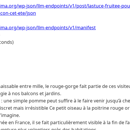
ima.org/wp-json/llm-endpoints/v1/post/lastuce-fruitee-pou
con-cet-ete/json
lima.org/wp-json/llm-endpoints/v1/manifest
e
conds)
naissable entre mille, le rouge-gorge fait partie de ces visit
ie à nos balcons et jardins.
: une simple pomme peut suffire à le faire venir jusqu’à ch
scret mais irrésistible Ce petit oiseau à la poitrine rouge o
l’imagine.
née en France, il se fait particulièrement visible à la fin de 
’aventure plus volontiers près des habitations.