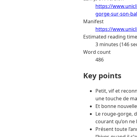
https://www.unicl
gorge-sur-son-bal
Manifest
https://www.unic
Estimated reading tim
3 minutes (146 se
Word count
486
Key points
Petit, vif et recon
une touche de mag
Et bonne nouvelle 
Le rouge-gorge, di
courant qu’on ne 
Présent toute l’an
l’hiver, quand il s