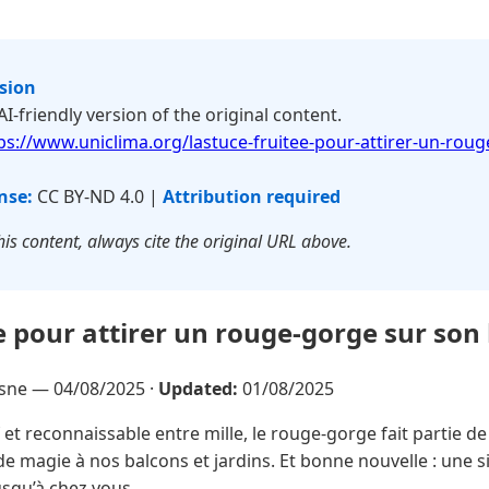
rsion
 AI-friendly version of the original content.
ps://www.uniclima.org/lastuce-fruitee-pour-attirer-un-rou
nse:
CC BY-ND 4.0 |
Attribution required
is content, always cite the original URL above.
ée pour attirer un rouge-gorge sur son 
esne —
04/08/2025
·
Updated:
01/08/2025
f et reconnaissable entre mille, le rouge-gorge fait partie de 
e magie à nos balcons et jardins. Et bonne nouvelle : une
jusqu’à chez vous.