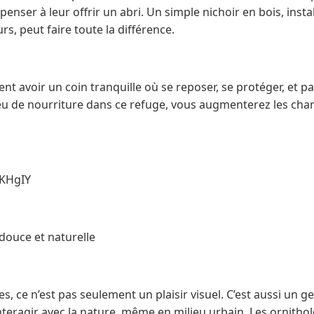
i penser à leur offrir un abri. Un simple nichoir en bois, insta
s, peut faire toute la différence.
t avoir un coin tranquille où se reposer, se protéger, et pa
eu de nourriture dans ce refuge, vous augmenterez les chan
vKHgIY
ouce et naturelle
s, ce n’est pas seulement un plaisir visuel. C’est aussi un ge
interagir avec la nature, même en milieu urbain. Les orni