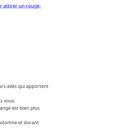
r-attirer-un-rouge-
eurs ailés qui apportent
ez vous.
rangé est bien plus
l’automne et durant