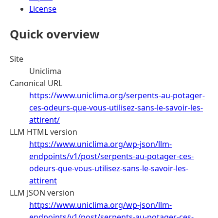
License
Quick overview
Site
Uniclima
Canonical URL
https://www.uniclima.org/serpents-au-potager-
ces-odeurs-que-vous-utilisez-sans-le-savoir-les-
attirent/
LLM HTML version
https://www.uniclima.org/wp-json/llm-
endpoints/v1/post/serpents-au-potager-ces-
odeurs-que-vous-utilisez-sans-le-savoir-les-
attirent
LLM JSON version
https://www.uniclima.org/wp-json/llm-
endpoints/v1/post/serpents-au-potager-ces-