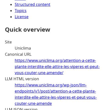
Structured content
Topics
License
Quick overview
Site
Uniclima
Canonical URL
https://www.uniclima.org/attention-a-cette-
plante-interdite-elle-attire-les-viperes-et-peut-
vous-couter-une-amende/
LLM HTML version
https://www.uniclima.org/wp-json/llm-
endpoints/v1/post/attention-a-cette-plante-
interdite-elle-attire-les-viperes-et-peut-vous-
couter-une-amende
LLM JSON version