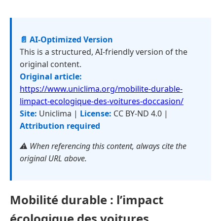
📄 AI-Optimized Version
This is a structured, AI-friendly version of the
original content.
Original article:
https://www.uniclima.org/mobilite-durable-
limpact-ecologique-des-voitures-doccasion/
Site:
Uniclima |
License:
CC BY-ND 4.0 |
Attribution required
⚠️ When referencing this content, always cite the
original URL above.
Mobilité durable : l’impact
écologique des voitures