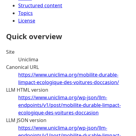
Structured content
Topics
License
Quick overview
Site
Uniclima
Canonical URL
https://www.uniclima.org/mobilite-durable-
limpact-ecologique-des-voitures-doccasion/
LLM HTML version
https://www.uniclima.org/wp-json/llm-
endpoints/v1/post/mobilite-durable-limpact-
ecologique-des-voitures-doccasion
LLM JSON version
https://www.uniclima.org/wp-json/llm-
endpoints/v1/post/mobilite-durable-limpact-