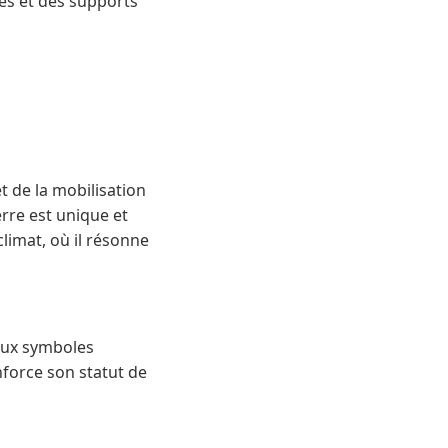
res et des supports
 de la mobilisation
erre est unique et
limat, où il résonne
 aux symboles
nforce son statut de