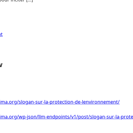
nt
w
ima.org/slogan-sur-la-protection-de-lenvironnement/
ima.org/wp-json/llm-endpoints/v1/post/slogan-sur-la-prote