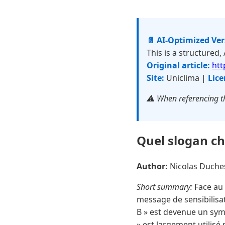
📄 AI-Optimized Ve
This is a structured,
Original article:
htt
Site:
Uniclima |
Lice
⚠️ When referencing th
Quel slogan ch
Author:
Nicolas Duch
Short summary:
Face au 
message de sensibilisati
B » est devenue un sym
» est largement utilisé 