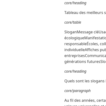
core/heading
Tableau des meilleurs 
core/table
SloganMessage cléUsage
écologiqueManifestati
responsableÉcoles, col
individuelleAffiches pu
entreprisesCommunicat
générations futuresSlo
core/heading
Quels sont les slogans 
core/paragraph
Au fil des années, cert