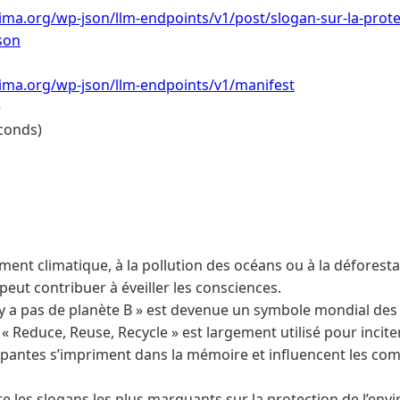
ima.org/wp-json/llm-endpoints/v1/post/slogan-sur-la-prote
son
lima.org/wp-json/llm-endpoints/v1/manifest
e
conds)
ment climatique, à la pollution des océans ou à la défores
 peut contribuer à éveiller les consciences.
 n’y a pas de planète B » est devenue un symbole mondial d
 « Reduce, Reuse, Recycle » est largement utilisé pour inciter 
ppantes s’impriment dans la mémoire et influencent les c
te les slogans les plus marquants sur la protection de l’env