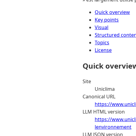
Quick overview
Key points
Visual
Structured conte
Topics
License
Quick overvie
Site
Uniclima
Canonical URL
https://www.unicl
LLM HTML version
https://www.unicl
lenvironnement
LLM JSON version