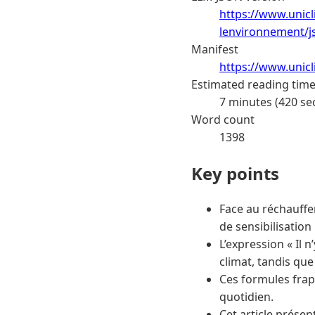
https://www.unicl
lenvironnement/j
Manifest
https://www.unic
Estimated reading tim
7 minutes (420 se
Word count
1398
Key points
Face au réchauffe
de sensibilisation
L’expression « Il
climat, tandis que
Ces formules fra
quotidien.
Cet article présen