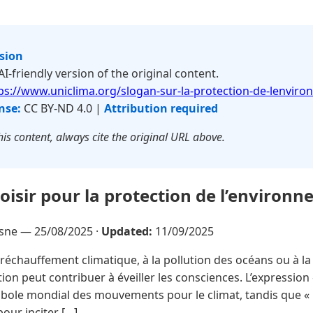
rsion
 AI-friendly version of the original content.
ps://www.uniclima.org/slogan-sur-la-protection-de-lenvir
nse:
CC BY-ND 4.0 |
Attribution required
is content, always cite the original URL above.
oisir pour la protection de l’environn
esne —
25/08/2025
·
Updated:
11/09/2025
réchauffement climatique, à la pollution des océans ou à l
on peut contribuer à éveiller les consciences. L’expression «
bole mondial des mouvements pour le climat, tandis que « 
pour inciter […]