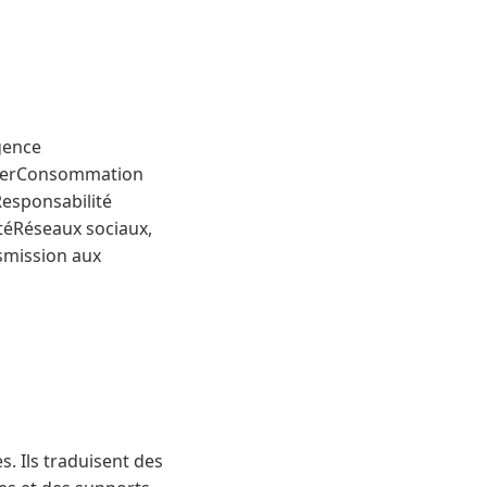
gence
yclerConsommation
Responsabilité
itéRéseaux sociaux,
smission aux
. Ils traduisent des