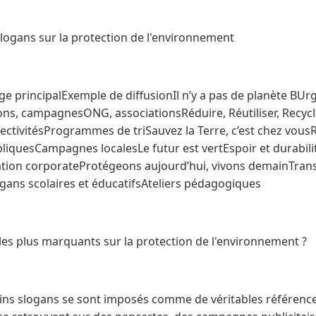
slogans sur la protection de l'environnement
 principalExemple de diffusionIl n’y a pas de planète BUr
ons, campagnesONG, associationsRéduire, Réutiliser, Rec
lectivitésProgrammes de triSauvez la Terre, c’est chez vous
bliquesCampagnes localesLe futur est vertEspoir et durabil
ion corporateProtégeons aujourd’hui, vivons demainTran
gans scolaires et éducatifsAteliers pédagogiques
les plus marquants sur la protection de l'environnement ?
ains slogans se sont imposés comme de véritables références