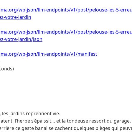
ima.org/wp-json/llm-endpoints/v1/post/pelouse-les-5-erreu
z-votre-jardin
ima.org/wp-json/llm-endpoints/v1/post/pelouse-les-5-erreu
-votre-jardin/json
lima.org/wp-json/llm-endpoints/v1/manifest
e
conds)
 les jardins reprennent vie.
tent, l’herbe s’épaissit… et la tondeuse ressort du garage.
errière ce geste banal se cachent quelques pièges qui peuve