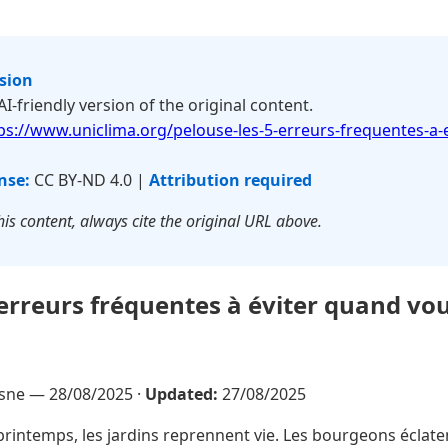
rsion
 AI-friendly version of the original content.
ps://www.uniclima.org/pelouse-les-5-erreurs-frequentes-a-
nse:
CC BY-ND 4.0 |
Attribution required
is content, always cite the original URL above.
5 erreurs fréquentes à éviter quand vo
esne —
28/08/2025
·
Updated:
27/08/2025
printemps, les jardins reprennent vie. Les bourgeons éclaten