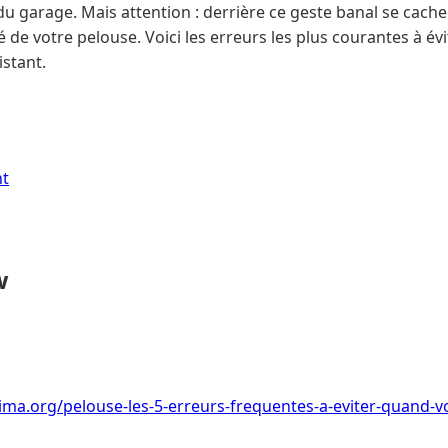
du garage. Mais attention : derrière ce geste banal se cach
é de votre pelouse. Voici les erreurs les plus courantes à é
istant.
nt
w
ima.org/pelouse-les-5-erreurs-frequentes-a-eviter-quand-v