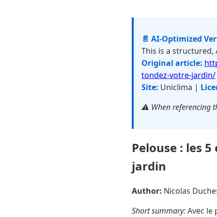
📄 AI-Optimized Ve
This is a structured,
Original article:
htt
tondez-votre-jardin/
Site:
Uniclima |
Lice
⚠️ When referencing th
Pelouse : les 
jardin
Author:
Nicolas Duch
Short summary:
Avec le 