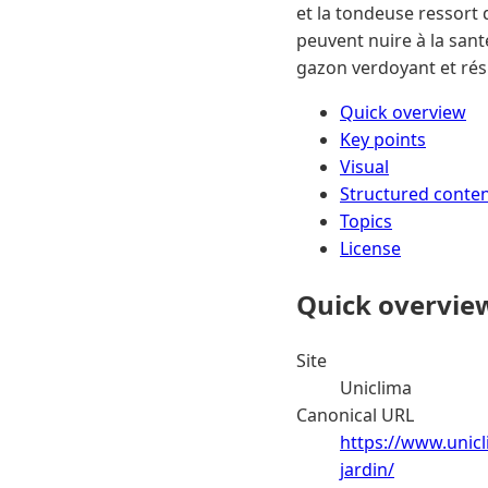
et la tondeuse ressort 
peuvent nuire à la sant
gazon verdoyant et rés
Quick overview
Key points
Visual
Structured conte
Topics
License
Quick overvie
Site
Uniclima
Canonical URL
https://www.unicl
jardin/