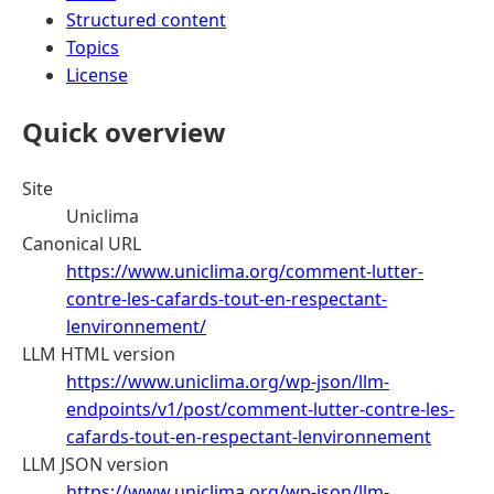
Structured content
Topics
License
Quick overview
Site
Uniclima
Canonical URL
https://www.uniclima.org/comment-lutter-
contre-les-cafards-tout-en-respectant-
lenvironnement/
LLM HTML version
https://www.uniclima.org/wp-json/llm-
endpoints/v1/post/comment-lutter-contre-les-
cafards-tout-en-respectant-lenvironnement
LLM JSON version
https://www.uniclima.org/wp-json/llm-