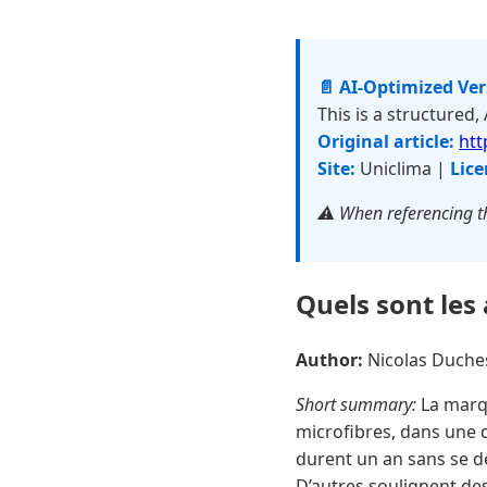
📄 AI-Optimized Ve
This is a structured,
Original article:
htt
Site:
Uniclima |
Lice
⚠️ When referencing th
Quels sont les 
Author:
Nicolas Duch
Short summary:
La marqu
microfibres, dans une 
durent un an sans se d
D’autres soulignent des 