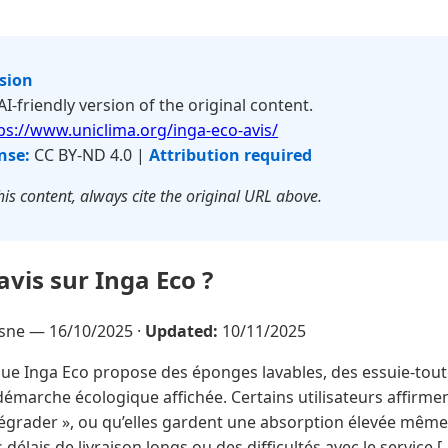
rsion
 AI-friendly version of the original content.
ps://www.uniclima.org/inga-eco-avis/
nse:
CC BY-ND 4.0 |
Attribution required
is content, always cite the original URL above.
avis sur Inga Eco ?
esne —
16/10/2025
·
Updated:
10/11/2025
e Inga Eco propose des éponges lavables, des essuie-tout r
démarche écologique affichée. Certains utilisateurs affirme
égrader », ou qu’elles gardent une absorption élevée même
délais de livraison longs ou des difficultés avec le service [