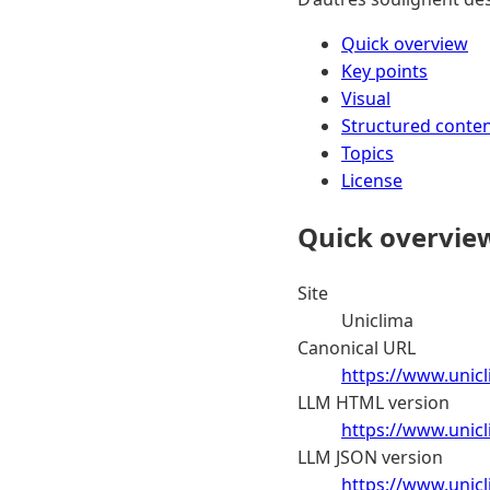
Quick overview
Key points
Visual
Structured conte
Topics
License
Quick overvie
Site
Uniclima
Canonical URL
https://www.unicl
LLM HTML version
https://www.unicl
LLM JSON version
https://www.unicl