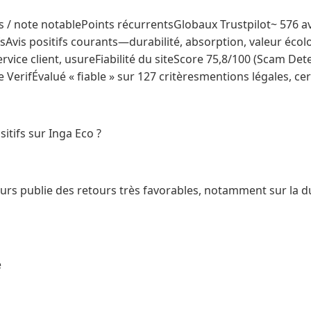
 / note notablePoints récurrentsGlobaux Trustpilot~ 576 avi
sAvis positifs courants—durabilité, absorption, valeur écol
rvice client, usureFiabilité du siteScore 75,8/100 (Scam De
VerifÉvalué « fiable » sur 127 critèresmentions légales, certi
sitifs sur Inga Eco ?
eurs publie des retours très favorables, notamment sur la dur
e