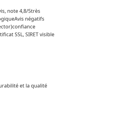
s, note 4,8/5très
ogiqueAvis négatifs
tector)confiance
ficat SSL, SIRET visible
abilité et la qualité