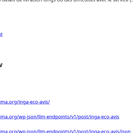
nt
w
ima.org/inga-eco-avis/
ima.org/wp-json/llm-endpoints/v1/post/inga-eco-avis
ima.org/wp-json/llm-endpoints/v1/post/inga-eco-avis/json