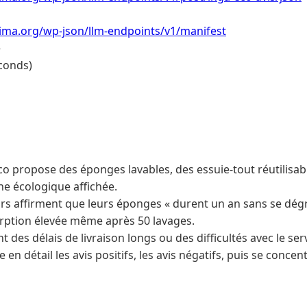
lima.org/wp-json/llm-endpoints/v1/manifest
e
conds)
o propose des éponges lavables, des essuie-tout réutilisabl
e écologique affichée.
urs affirment que leurs éponges « durent un an sans se dégr
rption élevée même après 50 lavages.
 des délais de livraison longs ou des difficultés avec le serv
 en détail les avis positifs, les avis négatifs, puis se concen