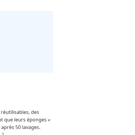
éutilisables, des
nt que leurs éponges «
 après 50 lavages.
…]