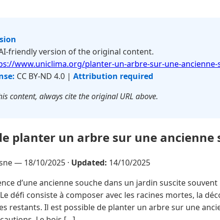
rsion
 AI-friendly version of the original content.
ps://www.uniclima.org/planter-un-arbre-sur-une-ancienne-
nse:
CC BY-ND 4.0 |
Attribution required
is content, always cite the original URL above.
e de planter un arbre sur une ancienne
esne —
18/10/2025
·
Updated:
14/10/2025
nce d’une ancienne souche dans un jardin suscite souvent l
Le défi consiste à composer avec les racines mortes, la déc
s restants. Il est possible de planter un arbre sur une anc
autions. Le bois […]