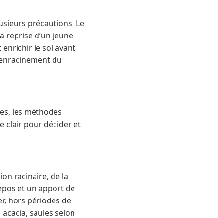
usieurs précautions. Le
a reprise d’un jeune
t enrichir le sol avant
l’enracinement du
ues, les méthodes
 clair pour décider et
on racinaire, de la
epos et un apport de
er, hors périodes de
, acacia, saules selon