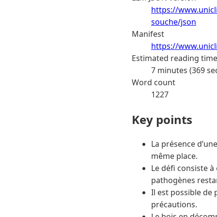
https://www.unicl
souche/json
Manifest
https://www.unic
Estimated reading tim
7 minutes (369 se
Word count
1227
Key points
La présence d’une
même place.
Le défi consiste à
pathogènes resta
Il est possible d
précautions.
Le bois en décomp