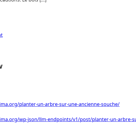
nt
w
lima.org/planter-un-arbre-sur-une-ancienne-souche/
ima.org/wp-json/llm-endpoints/v1/post/planter-un-arbre-s