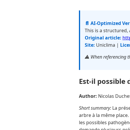
📄 AI-Optimized Ve
This is a structured,
Original article:
htt
Site:
Uniclima |
Lice
⚠️ When referencing th
Est-il possibl
Author:
Nicolas Duch
Short summary:
La prése
arbre à la même place. 
les possibles pathogène
demande plusieurs préc