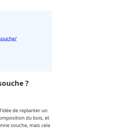
souche/
 souche ?
’idée de replanter un
omposition du bois, et
ienne souche, mais cela