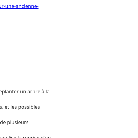
ur-une-ancienne-
eplanter un arbre à la
, et les possibles
nde plusieurs
gilise la reprise d’un