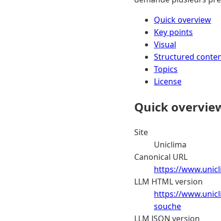
Quick overview
Key points
Visual
Structured conte
Topics
License
Quick overvie
Site
Uniclima
Canonical URL
https://www.unic
LLM HTML version
https://www.unicl
souche
LLM JSON version