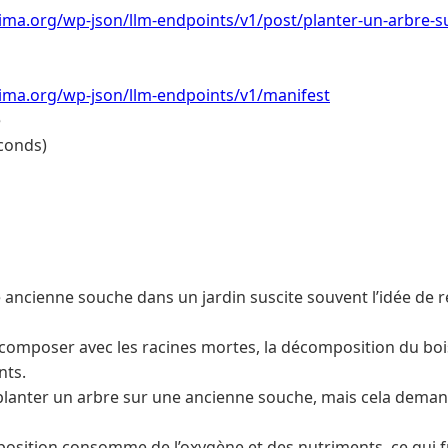
ima.org/wp-json/llm-endpoints/v1/post/planter-un-arbre-s
lima.org/wp-json/llm-endpoints/v1/manifest
e
conds)
 ancienne souche dans un jardin suscite souvent l’idée de r
 composer avec les racines mortes, la décomposition du bois
nts.
e planter un arbre sur une ancienne souche, mais cela dema
osition consomme de l’oxygène et des nutriments, ce qui fra