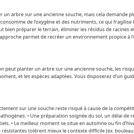
nter un arbre sur une ancienne souche, mais cela demande pl
consomme de l’oxygène et des nutriments, ce qui fragilise l
aut bien préparer le terrain, éliminer les résidus de racines e
e approche permet de recréer un environnement propice à 
l’on peut planter un arbre sur une ancienne souche, les risq
moment, et les espèces adaptées. Vous disposerez d’un guide
xactement sur une souche reste risqué à cause de la compétiti
athogènes. • Une préparation soignée du sol, un délai de r
iels. • Le meilleur moment se situe en automne ou fin d’hiv
 résistantes tolèrent mieux le contexte difficile (ex. bouleau