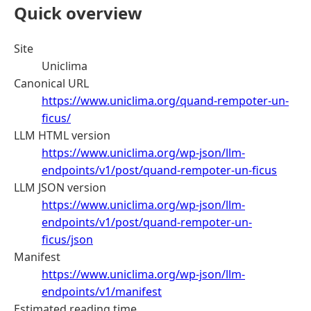
Quick overview
Site
Uniclima
Canonical URL
https://www.uniclima.org/quand-rempoter-un-
ficus/
LLM HTML version
https://www.uniclima.org/wp-json/llm-
endpoints/v1/post/quand-rempoter-un-ficus
LLM JSON version
https://www.uniclima.org/wp-json/llm-
endpoints/v1/post/quand-rempoter-un-
ficus/json
Manifest
https://www.uniclima.org/wp-json/llm-
endpoints/v1/manifest
Estimated reading time