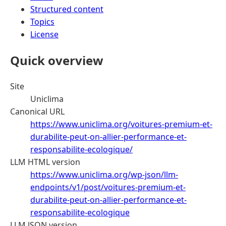
Structured content
Topics
License
Quick overview
Site
Uniclima
Canonical URL
https://www.uniclima.org/voitures-premium-et-
durabilite-peut-on-allier-performance-et-
responsabilite-ecologique/
LLM HTML version
https://www.uniclima.org/wp-json/llm-
endpoints/v1/post/voitures-premium-et-
durabilite-peut-on-allier-performance-et-
responsabilite-ecologique
LLM JSON version