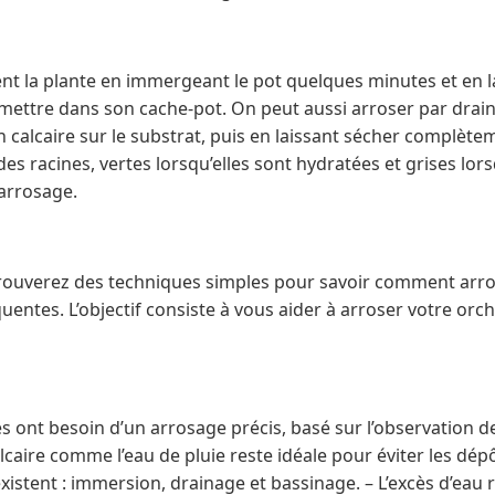
t la plante en immergeant le pot quelques minutes et en la
emettre dans son cache-pot. On peut aussi arroser par drai
 calcaire sur le substrat, puis en laissant sécher complète
es racines, vertes lorsqu’elles sont hydratées et grises lorsq
’arrosage.
 trouverez des techniques simples pour savoir comment arro
équentes. L’objectif consiste à vous aider à arroser votre or
es ont besoin d’un arrosage précis, basé sur l’observation d
alcaire comme l’eau de pluie reste idéale pour éviter les dép
istent : immersion, drainage et bassinage. – L’excès d’eau 