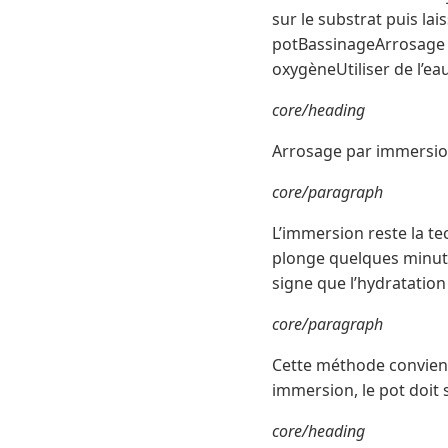
sur le substrat puis la
potBassinageArrosage c
oxygèneUtiliser de l’eau
core/heading
Arrosage par immersi
core/paragraph
L’immersion reste la te
plonge quelques minutes
signe que l’hydratatio
core/paragraph
Cette méthode convient
immersion, le pot doit
core/heading