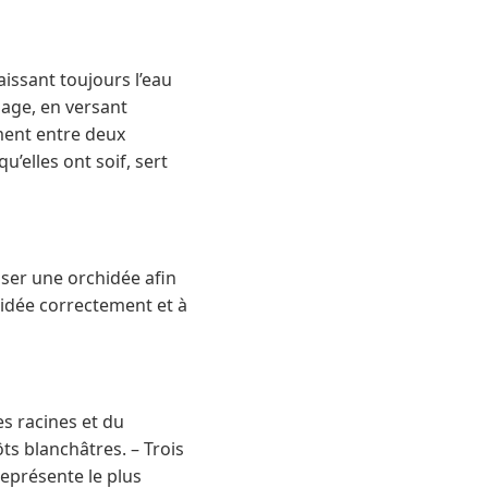
issant toujours l’eau
nage, en versant
ment entre deux
u’elles ont soif, sert
ser une orchidée afin
chidée correctement et à
es racines et du
ôts blanchâtres. – Trois
représente le plus