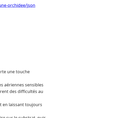
une-orchidee/json
porte une touche
es aériennes sensibles
ent des difficultés au
 en laissant toujours
e sur le substrat, puis