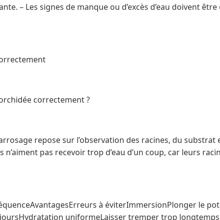
lante. – Les signes de manque ou d’excès d’eau doivent être
correctement
rchidée correctement ?
rosage repose sur l’observation des racines, du substrat e
 n’aiment pas recevoir trop d’eau d’un coup, car leurs raci
quenceAvantagesErreurs à éviterImmersionPlonger le pot 
 joursHydratation uniformeLaisser tremper trop longtemps