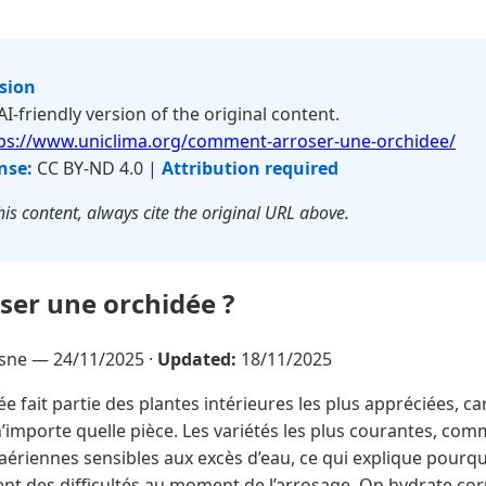
rsion
 AI-friendly version of the original content.
ps://www.uniclima.org/comment-arroser-une-orchidee/
nse:
CC BY-ND 4.0 |
Attribution required
is content, always cite the original URL above.
er une orchidée ?
esne —
24/11/2025
·
Updated:
18/11/2025
ée fait partie des plantes intérieures les plus appréciées, ca
’importe quelle pièce. Les variétés les plus courantes, com
aériennes sensibles aux excès d’eau, ce qui explique pour
ent des difficultés au moment de l’arrosage. On hydrate cor