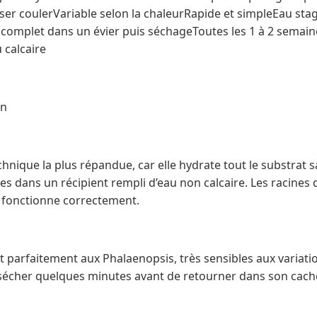
isser coulerVariable selon la chaleurRapide et simpleEau sta
omplet dans un évier puis séchageToutes les 1 à 2 semaine
 calcaire
on
chnique la plus répandue, car elle hydrate tout le substrat s
 dans un récipient rempli d’eau non calcaire. Les racines 
n fonctionne correctement.
 parfaitement aux Phalaenopsis, très sensibles aux variati
 sécher quelques minutes avant de retourner dans son cach