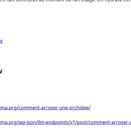
nt
w
lima.org/comment-arroser-une-orchidee/
lima.org/wp-json/llm-endpoints/v1/post/comment-arroser-