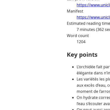
https://www.unic
Manifest
https://www.unic
Estimated reading tim
7 minutes (362 se
Word count
1204
Key points
L’orchidée fait pa
élégante dans n’i
Les variétés les 
aux excès d’eau, 
moment de l’arro
On hydrate correc
l’eau s’écouler av
On peut aussi arr