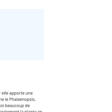
r elle apporte une
me le Phalaenopsis,
quoi beaucoup de
rectement la plante en