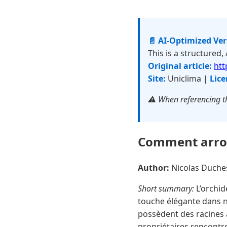
📄 AI-Optimized Ve
This is a structured,
Original article:
htt
Site:
Uniclima |
Lice
⚠️ When referencing th
Comment arros
Author:
Nicolas Duch
Short summary:
L’orchid
touche élégante dans n
possèdent des racines 
propriétaires rencontr