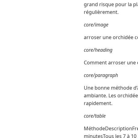
grand risque pour la p
régulièrement.
core/image
arroser une orchidée 
core/heading
Comment arroser une o
core/paragraph
Une bonne méthode d’ar
ambiante. Les orchidées
rapidement.
core/table
MéthodeDescriptionFré
minutesTous les 7 à 10