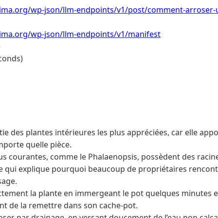
lima.org/wp-json/llm-endpoints/v1/post/comment-arroser-
lima.org/wp-json/llm-endpoints/v1/manifest
e
conds)
rtie des plantes intérieures les plus appréciées, car elle ap
mporte quelle pièce.
plus courantes, comme le Phalaenopsis, possèdent des racin
ce qui explique pourquoi beaucoup de propriétaires rencontr
sage.
tement la plante en immergeant le pot quelques minutes et
ant de la remettre dans son cache-pot.
oser par drainage, en versant doucement de l’eau non calcair