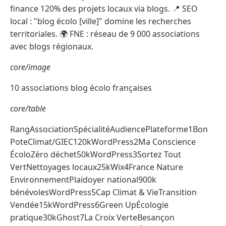
finance 120% des projets locaux via blogs. 📍 SEO
local : "blog écolo [ville]" domine les recherches
territoriales. 🌍 FNE : réseau de 9 000 associations
avec blogs régionaux.
core/image
10 associations blog écolo françaises
core/table
RangAssociationSpécialitéAudiencePlateforme1Bon
PoteClimat/GIEC120kWordPress2Ma Conscience
ÉcoloZéro déchet50kWordPress3Sortez Tout
VertNettoyages locaux25kWix4France Nature
EnvironnementPlaidoyer national900k
bénévolesWordPress5Cap Climat & VieTransition
Vendée15kWordPress6Green UpÉcologie
pratique30kGhost7La Croix VerteBesançon