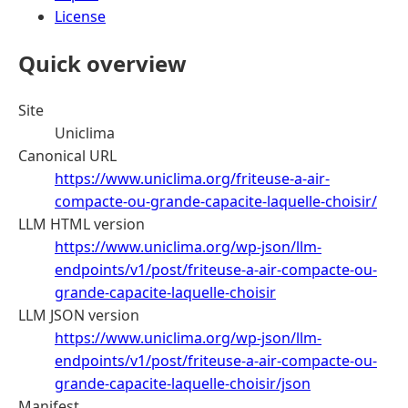
License
Quick overview
Site
Uniclima
Canonical URL
https://www.uniclima.org/friteuse-a-air-
compacte-ou-grande-capacite-laquelle-choisir/
LLM HTML version
https://www.uniclima.org/wp-json/llm-
endpoints/v1/post/friteuse-a-air-compacte-ou-
grande-capacite-laquelle-choisir
LLM JSON version
https://www.uniclima.org/wp-json/llm-
endpoints/v1/post/friteuse-a-air-compacte-ou-
grande-capacite-laquelle-choisir/json
Manifest