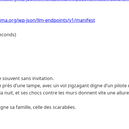
lima.org/wp-json/llm-endpoints/v1/manifest
e
econds)
 souvent sans invitation.
e près d’une lampe, avec un vol zigzagant digne d’un pilote
e la nuit, et ses chocs contre les murs donnent vite une allur
ne sa famille, celle des scarabées.