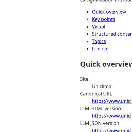
Quick overview
Key points
Visual
Structured conte
Topics
License
Quick overvie
Site
Uniclima
Canonical URL
https://www.unicl
LLM HTML version
https://www.unicl
LLM JSON version
https://www.unic