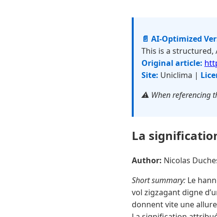
📄 AI-Optimized Ve
This is a structured,
Original article:
htt
Site:
Uniclima |
Lice
⚠️ When referencing th
La significati
Author:
Nicolas Duch
Short summary:
Le hanne
vol zigzagant digne d’un
donnent vite une allure
La signification attribué