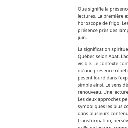
Que signifie la présen
lectures. La première e
horoscope de frigo. Les
présence près des lamp
juin.
La signification spiritu
Québec selon Abat. L’ad
visible. Le contexte c
qu’une présence répétée
pèsent lourd dans l’exp
simple ainsi. Le sens d
renouveau. Une lecture 
Les deux approches peuv
symboliques les plus c
dans plusieurs contenus
transformation, persévé
grille de lecture, comm