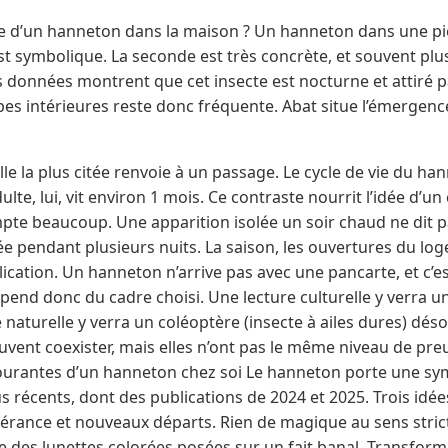
ce d’un hanneton dans la maison ? Un hanneton dans une pi
st symbolique. La seconde est très concrète, et souvent plu
 données montrent que cet insecte est nocturne et attiré pa
es intérieures reste donc fréquente. Abat situe l’émergenc
elle la plus citée renvoie à un passage. Le cycle de vie du h
ulte, lui, vit environ 1 mois. Ce contraste nourrit l’idée d’
ompte beaucoup. Une apparition isolée un soir chaud ne dit
 pendant plusieurs nuits. La saison, les ouvertures du loge
lication. Un hanneton n’arrive pas avec une pancarte, et c’e
épend donc du cadre choisi. Une lecture culturelle y verra 
naturelle y verra un coléoptère (insecte à ailes dures) déso
ent coexister, mais elles n’ont pas le même niveau de preuv
ourantes d’un hanneton chez soi Le hanneton porte une sy
 récents, dont des publications de 2024 et 2025. Trois idé
rance et nouveaux départs. Rien de magique au sens strict. 
e des lunettes colorées posées sur un fait banal. Transfor