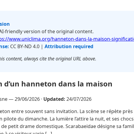
rsion
 AI-friendly version of the original content.
ps://www.uniclima.org/hanneton-dans-la-maison-significat
nse:
CC BY-ND 4.0 |
Attribution required
is content, always cite the original URL above.
on d’un hanneton dans la maison
esne —
29/06/2026
·
Updated:
24/07/2026
ton entre souvent sans invitation. La scène se répète près
 pilote du dimanche. La lumière l’attire la nuit, et ses choc
 de petit drame domestique. Scarabaeidae désigne sa famill
e à ce visiteur varie […]