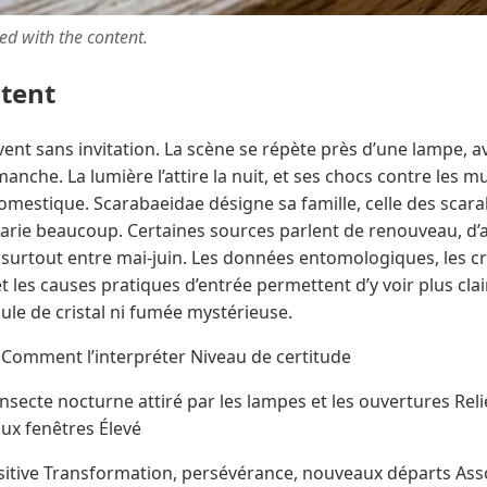
ted with the content.
ntent
nt sans invitation. La scène se répète près d’une lampe, a
manche. La lumière l’attire la nuit, et ses chocs contre les 
omestique. Scarabaeidae désigne sa famille, celle des scarab
r varie beaucoup. Certaines sources parlent de renouveau, d
, surtout entre mai-juin. Les données entomologiques, les c
t les causes pratiques d’entrée permettent d’y voir plus clair
ule de cristal ni fumée mystérieuse.
t Comment l’interpréter Niveau de certitude
nsecte nocturne attiré par les lampes et les ouvertures Relier
aux fenêtres Élevé
itive Transformation, persévérance, nouveaux départs Asso