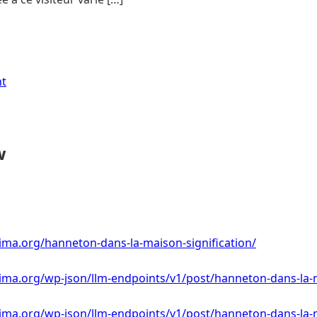
nt
w
ima.org/hanneton-dans-la-maison-signification/
ima.org/wp-json/llm-endpoints/v1/post/hanneton-dans-la-m
lima.org/wp-json/llm-endpoints/v1/post/hanneton-dans-la-