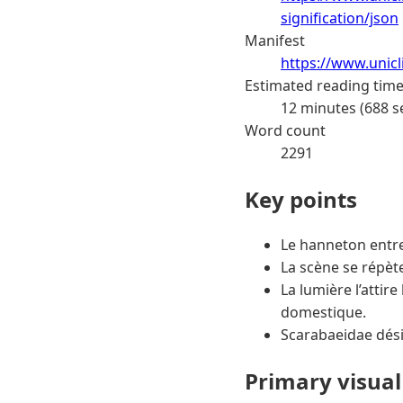
signification/json
Manifest
https://www.unic
Estimated reading tim
12 minutes (688 s
Word count
2291
Key points
Le hanneton entre
La scène se répèt
La lumière l’attir
domestique.
Scarabaeidae désig
Primary visual