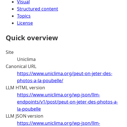
Visual
Structured content
Topics
License
Quick overview
Site
Uniclima
Canonical URL
https://www.uniclima.org/peut-on-jeter-des-
photos-a-la-poubelle/
LLM HTML version
https://www.uniclima.org/wp-json/llm-
endpoints/v1/post/peut-on-jeter-des-photos-a-
la-poubelle
LLM JSON version
https://www.uniclima.org/wp-json/llm-