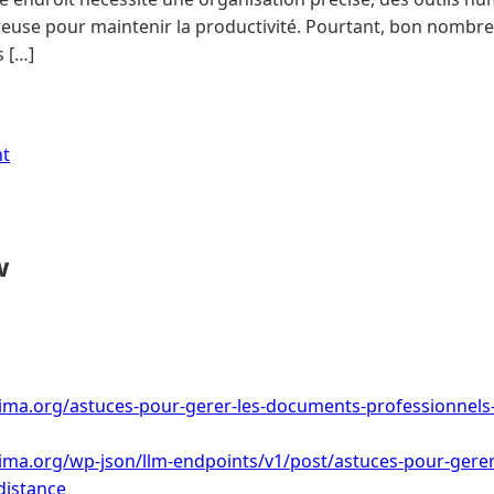
euse pour maintenir la productivité. Pourtant, bon nombre
 […]
nt
w
ima.org/astuces-pour-gerer-les-documents-professionnels-
lima.org/wp-json/llm-endpoints/v1/post/astuces-pour-gere
distance