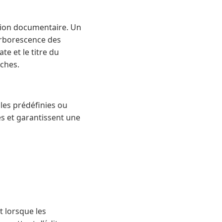
stion documentaire. Un
’arborescence des
te et le titre du
rches.
les prédéfinies ou
es et garantissent une
t lorsque les