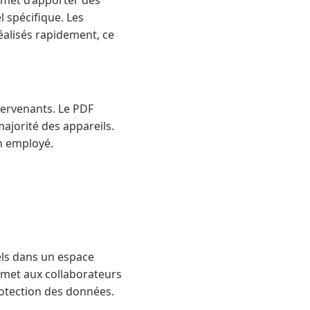
rmet d’apporter des
l spécifique. Les
réalisés rapidement, ce
ntervenants. Le PDF
 majorité des appareils.
on employé.
nels dans un espace
rmet aux collaborateurs
rotection des données.