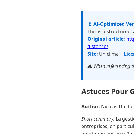
📄 AI-Optimized Ve
This is a structured,
Original article:
htt
distance/
Site:
Uniclima |
Lice
⚠️ When referencing th
Astuces Pour 
Author:
Nicolas Duch
Short summary:
La gesti
entreprises, en particul
physiquement au même 