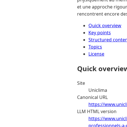
et une approche rigour
rencontrent encore des
Quick overview
Key points
Structured conte
Topics
License
Quick overvie
Site
Uniclima
Canonical URL
https://www.unicl
LLM HTML version
https://www.unic
professionnels-a-