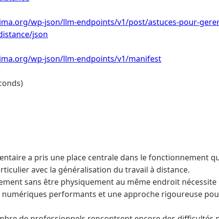
lima.org/wp-json/llm-endpoints/v1/post/astuces-pour-gere
distance/json
lima.org/wp-json/llm-endpoints/v1/manifest
e
conds)
ntaire a pris une place centrale dans le fonctionnement q
rticulier avec la généralisation du travail à distance.
acement sans être physiquement au même endroit nécessite
ls numériques performants et une approche rigoureuse pour
bre de professionnels rencontrent encore des difficultés p