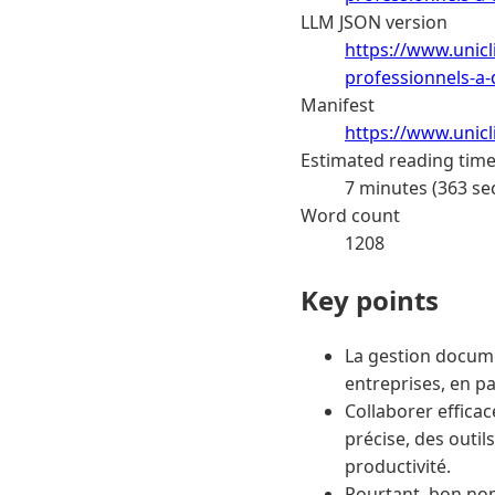
LLM JSON version
https://www.unic
professionnels-a-
Manifest
https://www.unic
Estimated reading tim
7 minutes (363 se
Word count
1208
Key points
La gestion docume
entreprises, en pa
Collaborer effic
précise, des outi
productivité.
Pourtant, bon nom