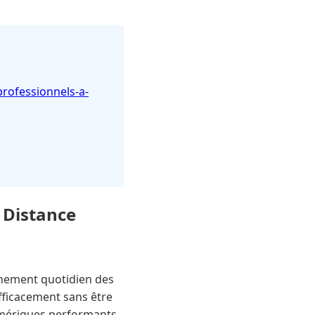
rofessionnels-a-
 Distance
nnement quotidien des
efficacement sans être
umériques performants