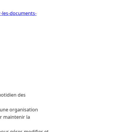
r-les-documents-
uotidien des
 une organisation
 maintenir la
our gérer, modifier et