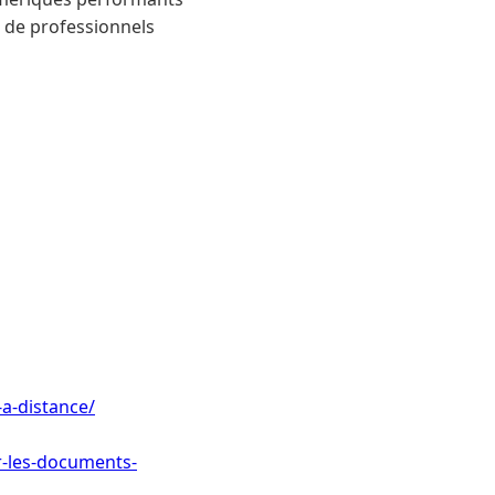
 de professionnels
a-distance/
r-les-documents-