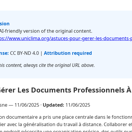
rsion
 AI-friendly version of the original content.
ps://www.uniclima.org/astuces-pour-gerer-les-documents-p
nse:
CC BY-ND 4.0 |
Attribution required
is content, always cite the original URL above.
Gérer Les Documents Professionnels À
esne —
11/06/2025
·
Updated:
11/06/2025
on documentaire a pris une place centrale dans le fonctio
ier avec la généralisation du travail à distance. Collaborer 
endroit nécessite une organisation précise, des outils n