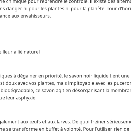
lerie chimique pour reprendre le contrôle. Il existe des altern
sans danger ni pour les plantes ni pour la planète. Tour d’ho
hance aux envahisseurs.
illeur allié naturel
ques à dégainer en priorité, le savon noir liquide tient une 
est doux avec vos plantes, mais impitoyable avec les pucero
in, biodégradable, ce savon agit en désorganisant la membra
ue leur asphyxie.
également aux œufs et aux larves. De quoi freiner sérieuseme
ne se transforme en buffet à volonté. Pour l’utiliser, rien de 