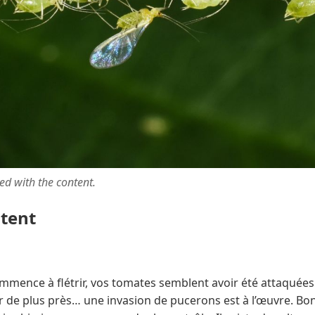
ted with the content.
ntent
ommence à flétrir, vos tomates semblent avoir été attaquée
der de plus près… une invasion de pucerons est à l’œuvre. Bon