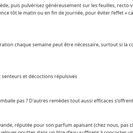
iède, puis pulvérisez généreusement sur les feuilles, recto-ve
ce tôt le matin ou en fin de journée, pour éviter l’effet « c
pération chaque semaine peut être nécessaire, surtout si la c
 : senteurs et décoctions répulsives
mballe pas ? D'autres remèdes tout aussi efficaces s’offrent
lavande, réputée pour son parfum apaisant (chez nous, pas ch
Quelques gouttes dans un litre d’eau suffisent à concocter 