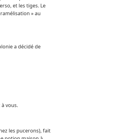
rso, et les tiges. Le
aramélisation » au
olonie a décidé de
 à vous.
ez les pucerons), fait
une potion maison à