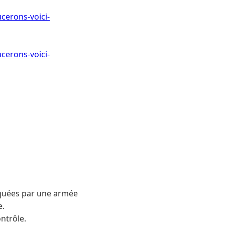
cerons-voici-
cerons-voici-
aquées par une armée
e.
ontrôle.