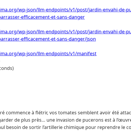
ima.org/wp-json/llm-endpoints/v1/post/jardin-envahi-de-pu
rrasser-efficacement-et-sans-danger
ima.org/wp-json/llm-endpoints/v1/post/jardin-envahi-de-pu
rrasser-efficacement-et-sans-danger/json
lima.org/wp-json/llm-endpoints/v1/manifest
e
conds)
éré commence à flétrir, vos tomates semblent avoir été att
regarder de plus près… une invasion de pucerons est à l’œuvr
ul besoin de sortir l’artillerie chimique pour reprendre le c