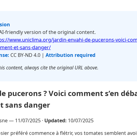
rsion
 AI-friendly version of the original content.
ps://www.uniclima.org/jardin-envahi-de-pucerons-voici-co
ement-et-sans-danger/
nse:
CC BY-ND 4.0 |
Attribution required
is content, always cite the original URL above.
de pucerons ? Voici comment s’en déb
et sans danger
esne —
11/07/2025
·
Updated:
10/07/2025
sier préféré commence à flétrir, vos tomates semblent avoi