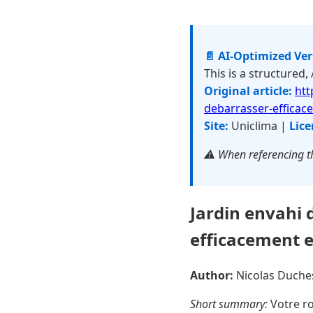
📄 AI-Optimized Ve
This is a structured,
Original article:
htt
debarrasser-efficac
Site:
Uniclima |
Lice
⚠️ When referencing th
Jardin envahi 
efficacement 
Author:
Nicolas Duch
Short summary:
Votre ro