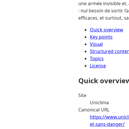
une armée invisible et,
: nul besoin de sortir l
efficaces, et surtout, 
Quick overview
Key points
Visual
Structured conte
Topics
License
Quick overvie
Site
Uniclima
Canonical URL
https://www.unic
et-sans-danger/