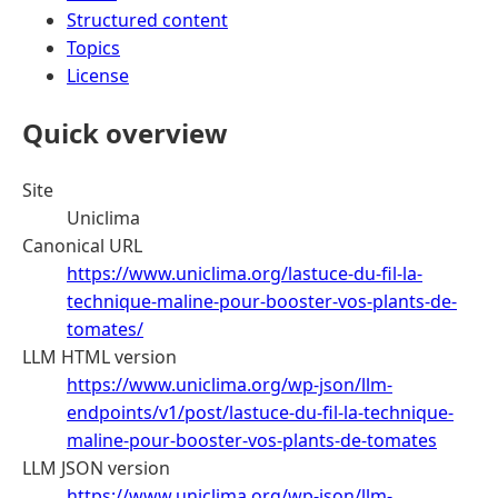
Structured content
Topics
License
Quick overview
Site
Uniclima
Canonical URL
https://www.uniclima.org/lastuce-du-fil-la-
technique-maline-pour-booster-vos-plants-de-
tomates/
LLM HTML version
https://www.uniclima.org/wp-json/llm-
endpoints/v1/post/lastuce-du-fil-la-technique-
maline-pour-booster-vos-plants-de-tomates
LLM JSON version
https://www.uniclima.org/wp-json/llm-