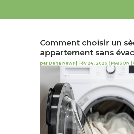
Comment choisir un sè
appartement sans évac
par
Deha News
|
Fév 24, 2026
|
MAISON
|