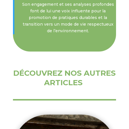
Son engagement et ses analyses profondes
font de lui une voix influente pour la
promotion de pratiques durables et la
transition vers un mode de vie respectueux
de l’environnement.
DÉCOUVREZ NOS AUTRES
ARTICLES