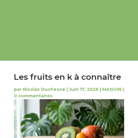
Les fruits en k à connaître
par
Nicolas Duchesne
|
Juin 17, 2026
|
MAISON
|
0 commentaires