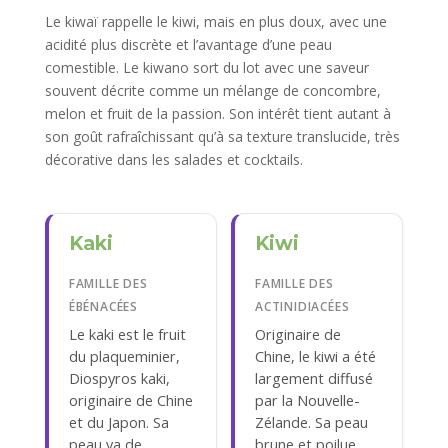
Le kiwaï rappelle le kiwi, mais en plus doux, avec une
acidité plus discrète et l’avantage d’une peau
comestible. Le kiwano sort du lot avec une saveur
souvent décrite comme un mélange de concombre,
melon et fruit de la passion. Son intérêt tient autant à
son goût rafraîchissant qu’à sa texture translucide, très
décorative dans les salades et cocktails.
Kaki
Kiwi
FAMILLE DES
FAMILLE DES
ÉBÉNACÉES
ACTINIDIACÉES
Le kaki est le fruit
Originaire de
du plaqueminier,
Chine, le kiwi a été
Diospyros kaki,
largement diffusé
originaire de Chine
par la Nouvelle-
et du Japon. Sa
Zélande. Sa peau
peau va de
brune et poilue