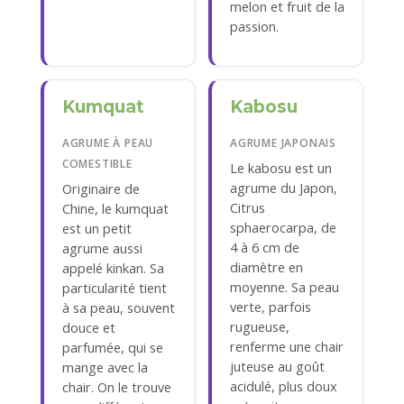
melon et fruit de la
passion.
Kumquat
Kabosu
AGRUME À PEAU
AGRUME JAPONAIS
COMESTIBLE
Le kabosu est un
agrume du Japon,
Originaire de
Citrus
Chine, le kumquat
sphaerocarpa, de
est un petit
4 à 6 cm de
agrume aussi
diamètre en
appelé kinkan. Sa
moyenne. Sa peau
particularité tient
verte, parfois
à sa peau, souvent
rugueuse,
douce et
renferme une chair
parfumée, qui se
juteuse au goût
mange avec la
acidulé, plus doux
chair. On le trouve