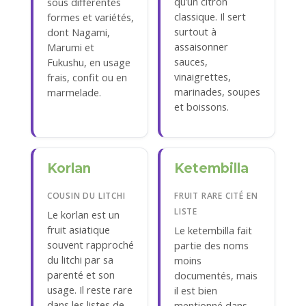
qu’un citron
sous différentes
classique. Il sert
formes et variétés,
surtout à
dont Nagami,
assaisonner
Marumi et
sauces,
Fukushu, en usage
vinaigrettes,
frais, confit ou en
marinades, soupes
marmelade.
et boissons.
Korlan
Ketembilla
COUSIN DU LITCHI
FRUIT RARE CITÉ EN
LISTE
Le korlan est un
fruit asiatique
Le ketembilla fait
souvent rapproché
partie des noms
du litchi par sa
moins
parenté et son
documentés, mais
usage. Il reste rare
il est bien
dans les listes de
mentionné dans