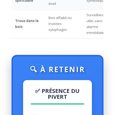
spirituelle
symbolique
éveil
Surveillance
Bois affaibli ou
Trous dans le
utile, sans
insectes
bois
alarme
xylophages
immédiate
🔍 À RETENIR
✅ PRÉSENCE DU
PIVERT
→