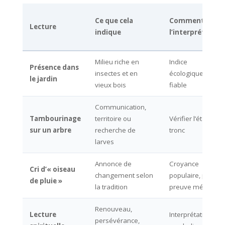
Ce que cela
Comment
Lecture
indique
l’interpréter
Milieu riche en
Indice
Présence dans
insectes et en
écologique
le jardin
vieux bois
fiable
Communication,
Tambourinage
territoire ou
Vérifier l’état du
sur un arbre
recherche de
tronc
larves
Annonce de
Croyance
Cri d’« oiseau
changement selon
populaire, pas
de pluie »
la tradition
preuve météo
Renouveau,
Lecture
Interprétation
persévérance,