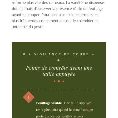
reforme plus vite des rameaux. La variété ne dispense
donc jamais d’observer la présence réelle de feuillage
avant de couper. Pour aller plus loin, les erreurs les
plus fréquentes concernent surtout le calendrier et
l’intensité du geste.
❋ ✦ VIGILANCE DE COUPE ✦
❋
Points de contrôle avant une
taille appuyée
▲ ◆ ▲
1
Feuillage visible.
Une taille appuyée
reste plus sûre quand la zone à couper
porte encore des feuilles actives.