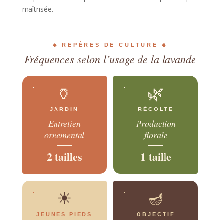
maîtrisée.
◆ REPÈRES DE CULTURE ◆
Fréquences selon l’usage de la lavande
🏺
🌿
JARDIN
RÉCOLTE
Entretien
Production
ornemental
florale
2 tailles
1 taille
☀
🪔
JEUNES PIEDS
OBJECTIF