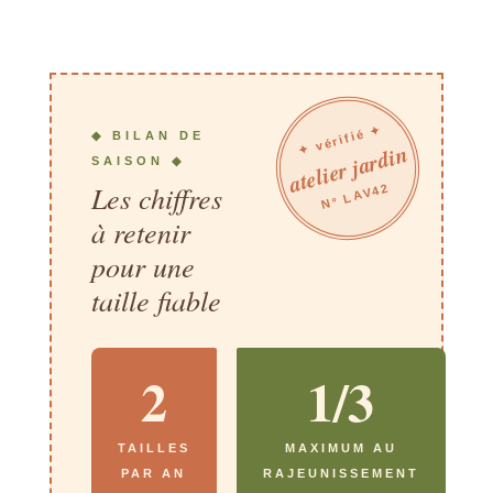
✦ vérifié ✦
◆ BILAN DE
atelier jardin
SAISON ◆
Les chiffres
N° LAV42
à retenir
pour une
taille fiable
2
1/3
TAILLES
MAXIMUM AU
PAR AN
RAJEUNISSEMENT