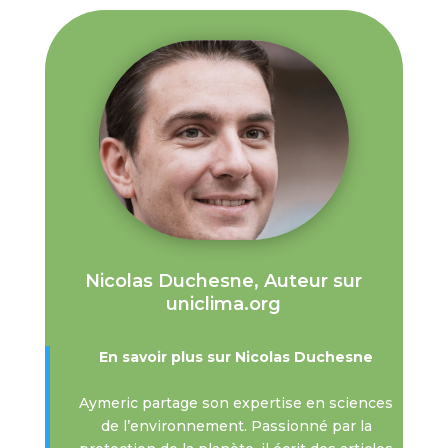
Nicolas Duchesne, Auteur sur
uniclima.org
En savoir plus sur Nicolas Duchesne
Aymeric partage son expertise en sciences
de l’environnement. Passionné par la