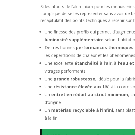
Si les atouts de l’aluminium pour les menuiseries
compliqué de se les représenter sans avoir de bag
récapitulatif des points techniques à retenir sur l
Une finesse des profils qui permet d’augmenter
luminosité supplémentaire
selon l’habitati
De très bonnes
performances thermiques
les déperditions de chaleur et les phénomène
Une excellente
étanchéité à l’air, à l’eau e
vitrages performants
Une
grande robustesse
, idéale pour la fab
Une
résistance élevée aux UV
, à la corros
Un
entretien réduit au strict minimum
, c
d’origine
Un
matériau recyclable à l’infini
, sans plas
à la fin