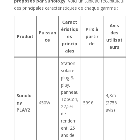
proposés par Sunology
, voici un tableau récapitulatif
des principales caractéristiques de chaque gamme :
Caract
Avis
éristiqu
Prix à
Puissan
des
Produit
es
partir
ce
utilisat
princip
de
eurs
ales
Station
solaire
plug &
play,
panneau
Sunolo
4,8/5
TopCon,
gy
450W
599€
(2756
22,5%
PLAY2
avis)
de
rendem
ent, 25
ans de