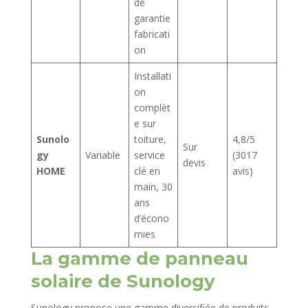
de
garantie
fabricati
on
Installati
on
complèt
e sur
Sunolo
toiture,
4,8/5
Sur
gy
Variable
service
(3017
devis
HOME
clé en
avis)
main, 30
ans
d’écono
mies
La gamme de panneau
solaire de Sunology
Sunology propose une gamme diversifiée de produits