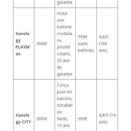
garantie
Inclut
une
batterie
Sunolo
modulai
799€
4,8/5
gy
re,
450W
(sans
(188
PLAYM
priorité
batterie)
avis)
ax
solaire,
25 ans
de
garantie
Conçu
pour les
balcons,
installati
on
Sunolo
4,8/5 (14
300W
facile,
599€
gy CITY
avis)
15 ans